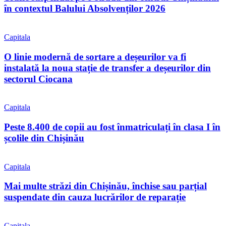
în contextul Balului Absolvenților 2026
Capitala
O linie modernă de sortare a deșeurilor va fi
instalată la noua stație de transfer a deșeurilor din
sectorul Ciocana
Capitala
Peste 8.400 de copii au fost înmatriculați în clasa I în
școlile din Chișinău
Capitala
Mai multe străzi din Chișinău, închise sau parțial
suspendate din cauza lucrărilor de reparație
Capitala