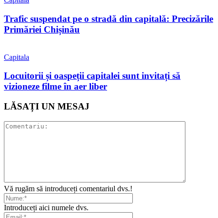
Trafic suspendat pe o stradă din capitală: Precizările
Primăriei Chișinău
Capitala
Locuitorii și oaspeții capitalei sunt invitați să
vizioneze filme în aer liber
LĂSAȚI UN MESAJ
Vă rugăm să introduceți comentariul dvs.!
Introduceți aici numele dvs.