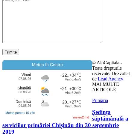
© AloCapitala -
Meteo în Centru
Toate drepturile
rezervate. Dezvoltat
Vineri
+22..+34°C
de
Lead Agency
07.08.26
Vînt 6.4m/s
MAI MULTE
Sîmbătă
+21..+30°C
ARTICOLE
08.08.26
Vînt 6.2m/s
Primăria
Duminică
+20..+27°C
09.08.26
Vînt 5.9m/s
Ședința
Meteo pentru 10 zile
săptămânală a
meteo2.md
serviciilor primăriei Chișinău din 30 septembrie
2019