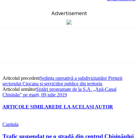
Advertisement
Articolul precedent
Ședința operativă a subdiviziunilor Preturii
sectorului Ciocana şi serviciilor publice din teritoriu
Articolul următor
Sistări programate de la S.A. „Apă-Canal
Chişinău” pe marți, 09 iulie 2019
ARTICOLE SIMILARE
DE LA ACELAȘI AUTOR
Capitala
Trafic suspendat pe o stradă din centrul Chișinăului