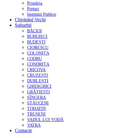
Primăria
Preturi
Instituţii Publice
Chișinăul Vechi
Suburbii
BĂCIOI
BUBUIECI
BUDEȘTI
CIORESCU
COLONIȚA
CODRU
CONDRIȚA
CRICOVA
CRUZEȘTI
DURLEȘTI
GHIDIGHICI
GRĂTIEȘTI
SÎNGERA
STĂUCENI
TOHATIN
TRUȘENI
VADUL LUI VODĂ
VATRA
Contacte