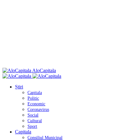
AloCapitala
Știri
Capitala
Politic
Economic
Coronavirus
Social
Cultural
Sport
Capitala
Consiliul Municipal