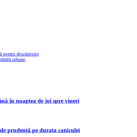
ră pentru deszăpezire
lității urbane
ă în noaptea de joi spre vineri
de prudență pe durata caniculei