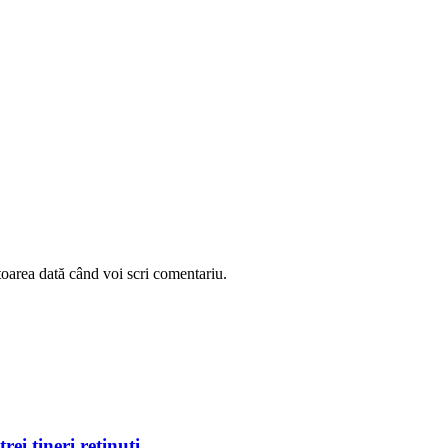
toarea dată când voi scri comentariu.
ei tineri reținuți,...