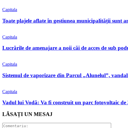
Capitala
Toate plajele aflate în gestiunea municipalității sunt 
Capitala
Lucrările de amenajare a noii căi de acces de sub pod
Capitala
Sistemul de vaporizare din Parcul „Alunelul”, vandaliz
Capitala
Vadul lui Vodă: Va fi construit un parc fotovoltaic 
LĂSAȚI UN MESAJ