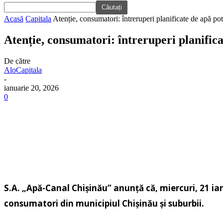
Acasă
Capitala
Atenție, consumatori: întreruperi planificate de apă po
Atenție, consumatori: întreruperi planific
De către
AloCapitala
-
ianuarie 20, 2026
0
S.A. „Apă-Canal Chişinău” anunță că, miercuri, 21 ia
consumatori din municipiul Chișinău și suburbii.