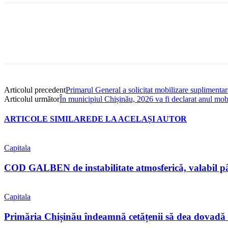
Articolul precedent
Primarul General a solicitat mobilizare suplimenta
Articolul următor
În municipiul Chișinău, 2026 va fi declarat anul mobi
ARTICOLE SIMILARE
DE LA ACELAȘI AUTOR
Capitala
COD GALBEN de instabilitate atmosferică, valabil pân
Capitala
Primăria Chișinău îndeamnă cetățenii să dea dovadă 