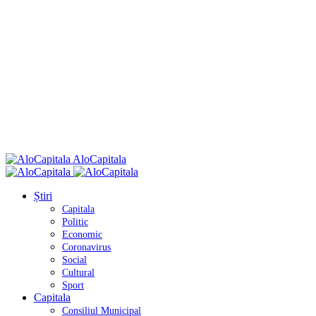
AloCapitala
Știri
Capitala
Politic
Economic
Coronavirus
Social
Cultural
Sport
Capitala
Consiliul Municipal