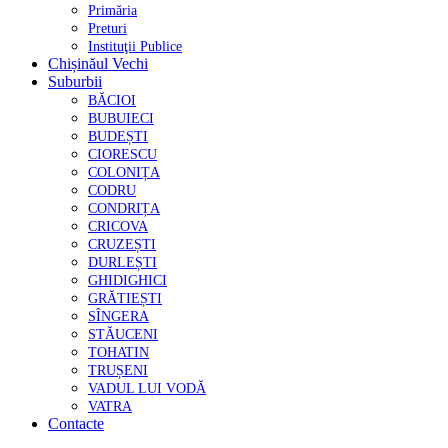
Primăria
Preturi
Instituţii Publice
Chișinăul Vechi
Suburbii
BĂCIOI
BUBUIECI
BUDEȘTI
CIORESCU
COLONIȚA
CODRU
CONDRIȚA
CRICOVA
CRUZEȘTI
DURLEȘTI
GHIDIGHICI
GRĂTIEȘTI
SÎNGERA
STĂUCENI
TOHATIN
TRUȘENI
VADUL LUI VODĂ
VATRA
Contacte