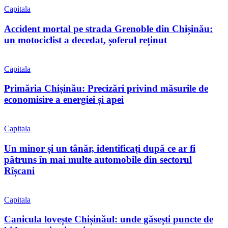
Capitala
Accident mortal pe strada Grenoble din Chișinău:
un motociclist a decedat, șoferul reținut
Capitala
Primăria Chișinău: Precizări privind măsurile de
economisire a energiei și apei
Capitala
Un minor și un tânăr, identificați după ce ar fi
pătruns în mai multe automobile din sectorul
Rîșcani
Capitala
Canicula lovește Chișinăul: unde găsești puncte de