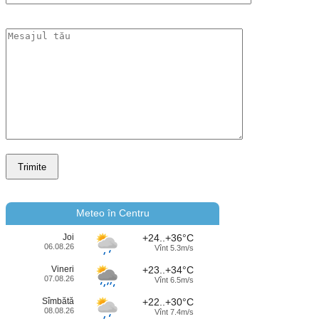
Meteo în Centru
Joi
+24..+36°C
06.08.26
Vînt 5.3m/s
Vineri
+23..+34°C
07.08.26
Vînt 6.5m/s
Sîmbătă
+22..+30°C
08.08.26
Vînt 7.4m/s