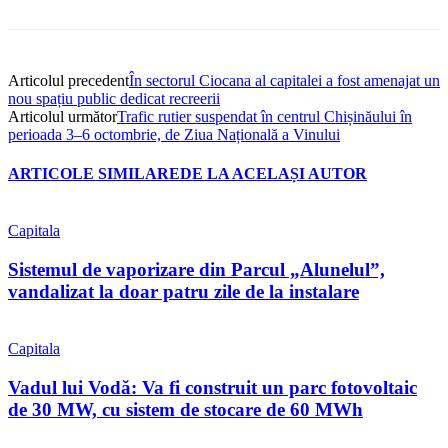
Articolul precedent
În sectorul Ciocana al capitalei a fost amenajat un
nou spațiu public dedicat recreerii
Articolul următor
Trafic rutier suspendat în centrul Chișinăului în
perioada 3–6 octombrie, de Ziua Națională a Vinului
ARTICOLE SIMILARE
DE LA ACELAȘI AUTOR
Capitala
Sistemul de vaporizare din Parcul „Alunelul”,
vandalizat la doar patru zile de la instalare
Capitala
Vadul lui Vodă: Va fi construit un parc fotovoltaic
de 30 MW, cu sistem de stocare de 60 MWh