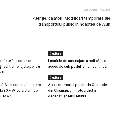
Articolul următor
Atenție, călători! Modificări temporare ale
transportului public în noaptea de Ajun
Capitala
e aflate în gestiunea
Lucrările de amenajare a noii căi de
ții sunt amenajate pentru
acces de sub podul Ismail continuă
val
Capitala
dă: Va fi construit un parc
Accident mortal pe strada Grenoble
 de 30 MW, cu sistem de
din Chișinău: un motociclist a
 60 MWh
decedat, șoferul reținut