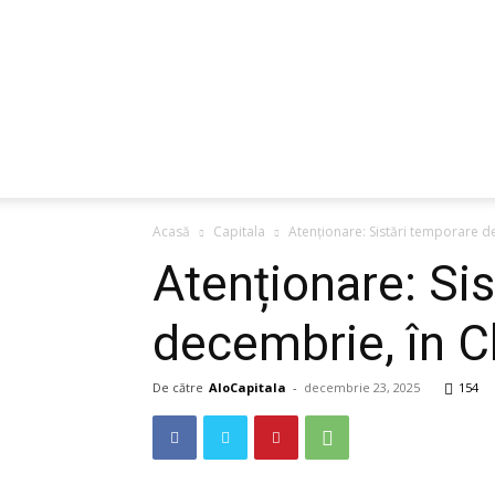
Acasă
Capitala
Atenționare: Sistări temporare de
Atenționare: Si
decembrie, în C
De către
AloCapitala
-
decembrie 23, 2025
154