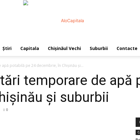
Știri
Capitala
Chișinăul Vechi
Suburbii
Contacte
AloCapitala
 apă potabilă pe 24 decembrie, în Chișinău și...
stări temporare de apă 
hișinău și suburbii
0
C
Re