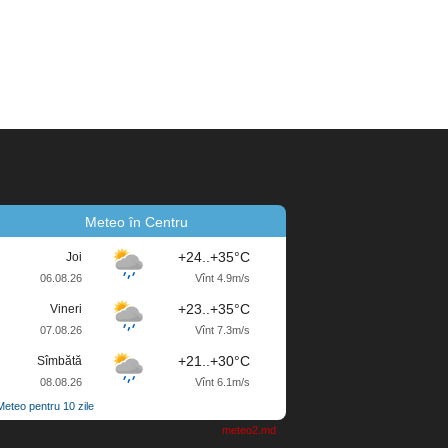
Meteo în Centru
+24..+35°C
Joi
06.08.26
Vînt 4.9m/s
+23..+35°C
Vineri
07.08.26
Vînt 7.3m/s
+21..+30°C
Sîmbătă
08.08.26
Vînt 6.1m/s
Meteo pentru 10 zile
meteo2.md