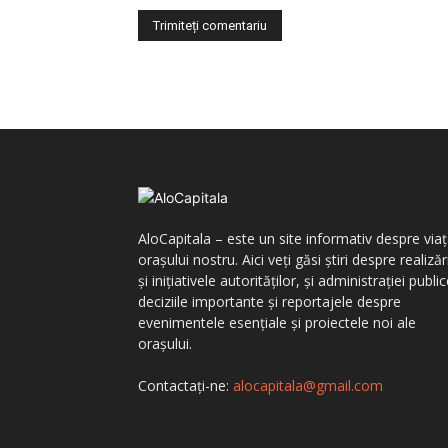
AloCapitala – este un site informativ despre via
orașului nostru. Aici veți găsi știri despre realizăr
și inițiativele autorităților, și administrației public
deciziile importante și reportajele despre
evenimentele esențiale și proiectele noi ale
orașului.
Contactați-ne:
alocapitala@gmail.com