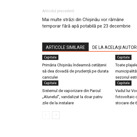
Articolul precedent
Mai multe străzi din Chișinău vor rămâne
temporar fără apă potabilă pe 23 decembrie
ARTICOLE SIMILARE
DE LA ACELAȘI AUTOR
Capitala
Capitala
Primăria Chișinău îndeamnă cetățenii
Toate plajel
să dea dovadă de prudență pe durata
municipalită
caniculei
sezonul esti
Capitala
Capitala
Sistemul de vaporizare din Parcul
Vadul lui Vo
„Alunelul”, vandalizat la doar patru
fotovoltaic
zile de la instalare
stocare de