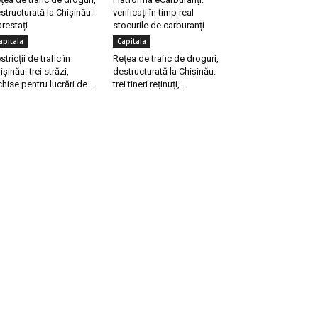
structurată la Chișinău:
verificați în timp real
arestați
stocurile de carburanți
apitala
Capitala
stricții de trafic în
Rețea de trafic de droguri,
ișinău: trei străzi,
destructurată la Chișinău:
chise pentru lucrări de...
trei tineri reținuți,...