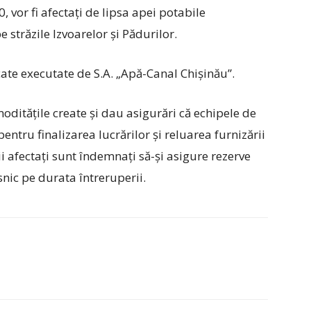
, vor fi afectați de lipsa apei potabile
străzile Izvoarelor și Pădurilor.
icate executate de S.A. „Apă-Canal Chișinău”.
oditățile create și dau asigurări că echipele de
entru finalizarea lucrărilor și reluarea furnizării
i afectați sunt îndemnați să-și asigure rezerve
ic pe durata întreruperii.