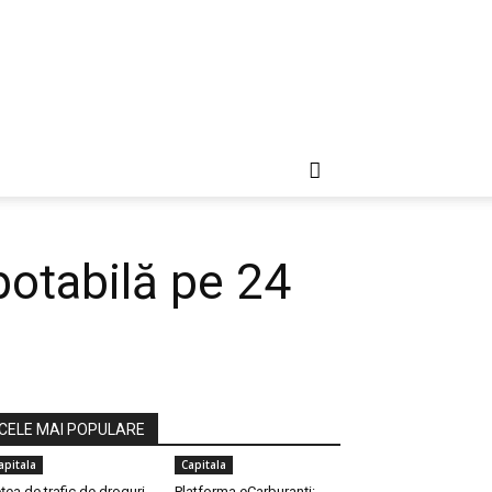
potabilă pe 24
CELE MAI POPULARE
apitala
Capitala
țea de trafic de droguri,
Platforma eCarburanți: