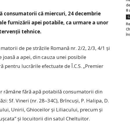
de
8 
ă consumatorii că miercuri, 24 decembrie
C
ale furnizării apei potabile, ca urmare a unor
Re
Ch
ntervenții tehnice.
în
umatorii de pe străzile Romană nr. 2/2, 2/3, 4/1 și
e joasă a apei, din cauza unei posibile
ră pentru lucrările efectuate de Î.C.S. „Premier
vor rămâne fără apă potabilă consumatorii din
: Sf. Vineri (nr. 28–34C), Brîncuși, P. Halipa, D.
ui, Unirii, Ghioceilor și Liliacului, precum și
Mușcata” și locuitorii din satul Cheltuitor.