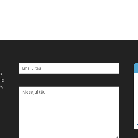
ța
ile
e,