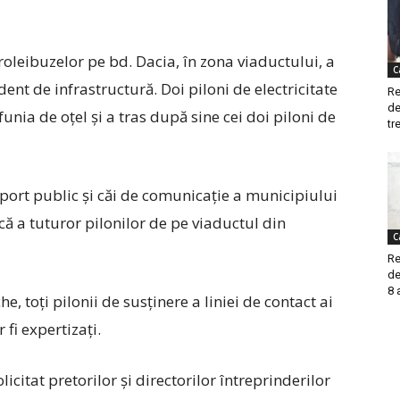
troleibuzelor pe bd. Dacia, în zona viaductului, a
C
ent de infrastructură. Doi piloni de electricitate
Re
de
unia de oțel și a tras după sine cei doi piloni de
tre
sport public și căi de comunicație a municipiului
că a tuturor pilonilor de pe viaductul din
C
Re
de
8 
he, toți pilonii de susținere a liniei de contact ai
fi expertizați.
icitat pretorilor și directorilor întreprinderilor