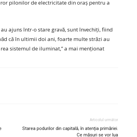
or pilonilor de electricitate din oraș pentru a
, au ajuns într-o stare gravă, sunt învechiți, fiind
văd că în ultimii doi ani, foarte multe străzi au
rea sistemul de iluminat,” a mai menționat
Articolul următor
e
Starea podurilor din capitală, în atenția primăriei.
Ce măsuri se vor lua