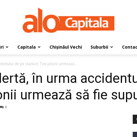
ri
Capitala
Chișinăul Vechi
Suburbii
Conta
AloCapitala
identului de pe viaduct: Toți pilonii urmează...
alertă, în urma accident
onii urmează să fie supu
0