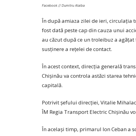
Facebook // Dumitru Alaiba
În după amiaza zilei de ieri, circulația 
fost dată peste cap din cauza unui accid
au căzut după ce un troleibuz a agățat f
susținere a rețelei de contact.
În acest context, direcția generală tran
Chișinău va controla astăzi starea tehni
capitală.
Potrivit șefului direcției, Vitalie Mihalac
ÎM Regia Transport Electric Chișinău vor 
În același timp, primarul Ion Ceban a sol