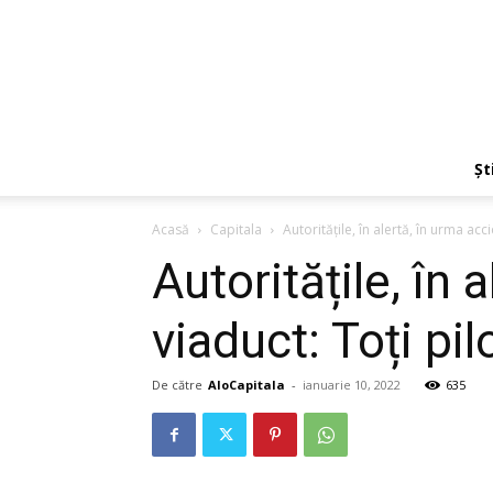
Ști
Acasă
Capitala
Autoritățile, în alertă, în urma acc
Autoritățile, în 
viaduct: Toți pil
De către
AloCapitala
-
ianuarie 10, 2022
635