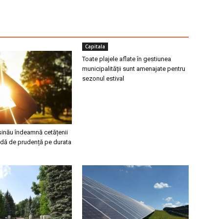
Capitala
Toate plajele aflate în gestiunea
municipalității sunt amenajate pentru
sezonul estival
șinău îndeamnă cetățenii
dă de prudență pe durata