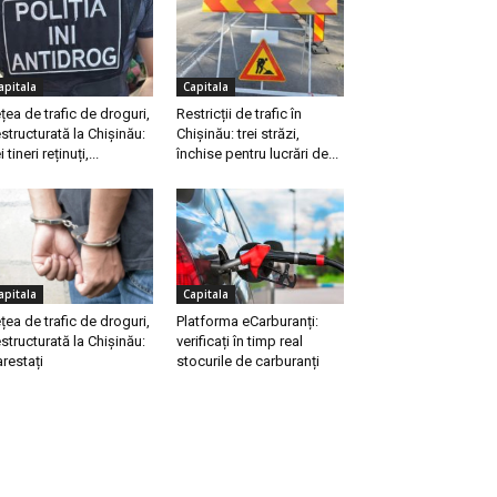
apitala
Capitala
țea de trafic de droguri,
Restricții de trafic în
structurată la Chișinău:
Chișinău: trei străzi,
i tineri reținuți,...
închise pentru lucrări de...
apitala
Capitala
țea de trafic de droguri,
Platforma eCarburanți:
structurată la Chișinău:
verificați în timp real
arestați
stocurile de carburanți