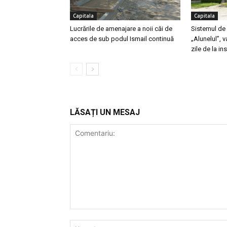
Capitala
Capitala
Lucrările de amenajare a noii căi de
Sistemul de 
acces de sub podul Ismail continuă
„Alunelul”, 
zile de la in
LĂSAȚI UN MESAJ