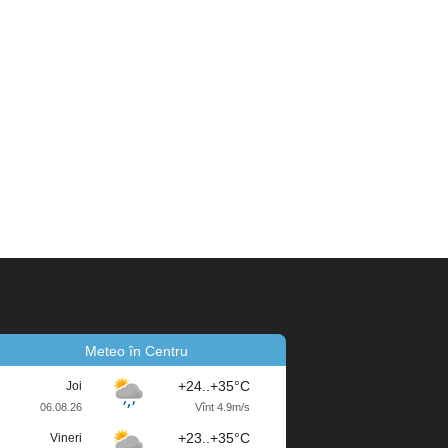
Meteo în Centru
+24..+35°C
Joi
06.08.26
Vînt 4.9m/s
+23..+35°C
Vineri