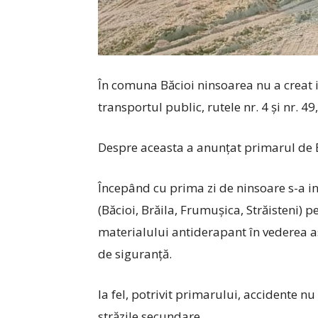
În comuna Băcioi ninsoarea nu a creat 
transportul public, rutele nr. 4 și nr. 4
Despre aceasta a anunțat primarul de Bă
Începând cu prima zi de ninsoare s-a int
(Băcioi, Brăila, Frumușica, Străisteni)
materialului antiderapant în vederea asi
de siguranţă.
la fel, potrivit primarului, accidente nu
străzile secundare.