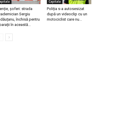
apitala
Capitala
enție, șoferi: strada
Poliția s-a autosesizat
ademician Sergiu
după un videoclip cu un
dăuțanu, închisă pentru
motociclist care nu...
parații în această...