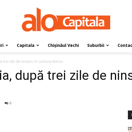
ri
Capitala
Chișinăul Vechi
Suburbii
Conta
AloCapitala
ă trei zile de ninsori, în comuna Băcioi
ia, după trei zile de ni
0