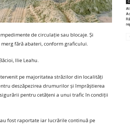
C
At
Ac
Ră
re
impedimente de circulație sau blocaje. Și
9, merg fără abateri, conform graficului.
cioi, Ilie Leahu.
ervenit pe majoritatea străzilor din localități
 pentru deszăpezirea drumurilor și împrăștierea
gurării pentru cetățeni a unui trafic în condiţii
 au fost raportate iar lucrările continuă pe