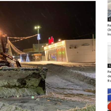
C
Re
Ch
în
C
Re
de
8 