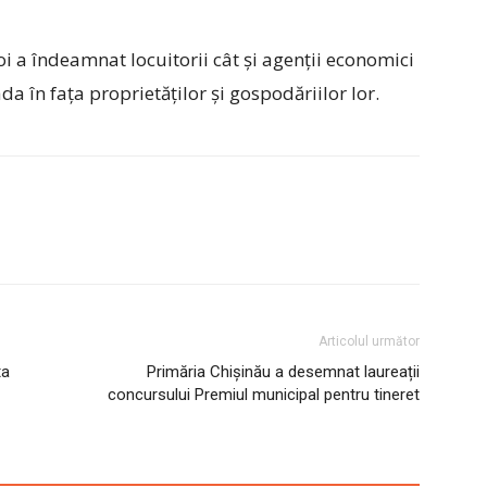
i a îndeamnat locuitorii cât și agenții economici
da în fața proprietăților și gospodăriilor lor.
Articolul următor
ta
Primăria Chișinău a desemnat laureații
concursului Premiul municipal pentru tineret