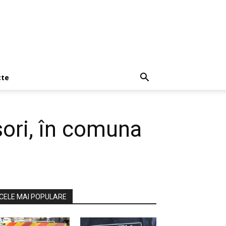
cte
nsori, în comuna
CELE MAI POPULARE