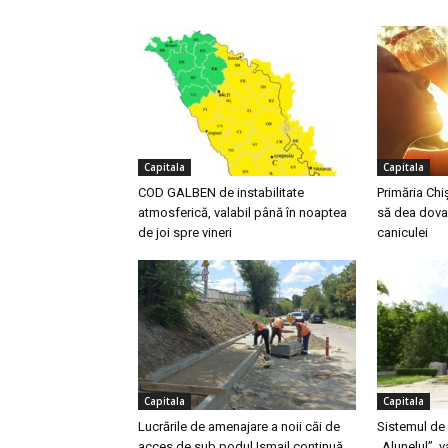
Capitala
Capitala
COD GALBEN de instabilitate
Primăria Chi
atmosferică, valabil până în noaptea
să dea dova
de joi spre vineri
caniculei
Capitala
Capitala
Lucrările de amenajare a noii căi de
Sistemul de 
acces de sub podul Ismail continuă
„Alunelul”, 