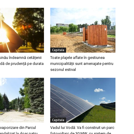
Capitala
șinău îndeamnă cetățenii
Toate plajele aflate în gestiunea
dă de prudență pe durata
municipalității sunt amenajate pentru
sezonul estival
Capitala
vaporizare din Parcul
Vadul lui Vodă: Va fi construit un parc
vandalizat la doar patru
fotovoltaic de 30 MW, cu sistem de