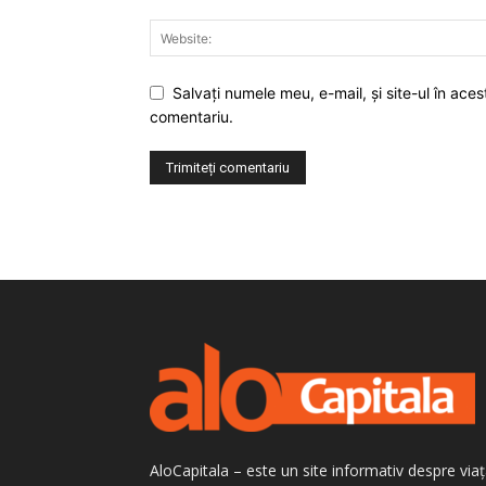
Salvaţi numele meu, e-mail, şi site-ul în ac
comentariu.
AloCapitala – este un site informativ despre via