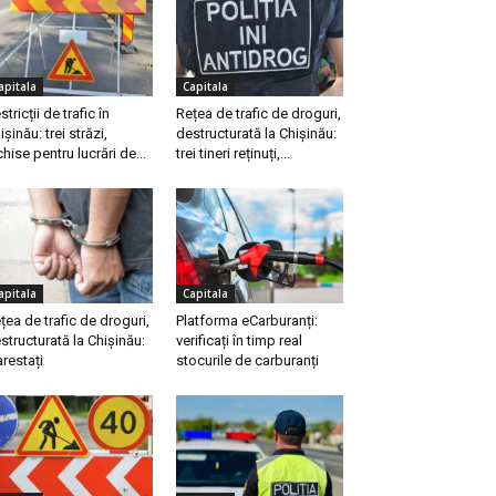
apitala
Capitala
stricții de trafic în
Rețea de trafic de droguri,
ișinău: trei străzi,
destructurată la Chișinău:
chise pentru lucrări de...
trei tineri reținuți,...
apitala
Capitala
țea de trafic de droguri,
Platforma eCarburanți:
structurată la Chișinău:
verificați în timp real
arestați
stocurile de carburanți