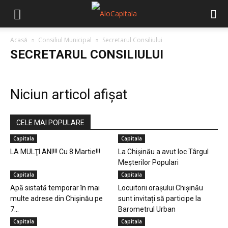
Acasă
Consiliul Municipal
Secretarul Consiliului
SECRETARUL CONSILIULUI
Niciun articol afișat
CELE MAI POPULARE
Capitala
Capitala
LA MULŢI ANI!!! Cu 8 Martie!!!
La Chișinău a avut loc Târgul
Meșterilor Populari
Capitala
Capitala
Apă sistată temporar în mai
Locuitorii orașului Chișinău
multe adrese din Chișinău pe
sunt invitați să participe la
7...
Barometrul Urban
Capitala
Capitala