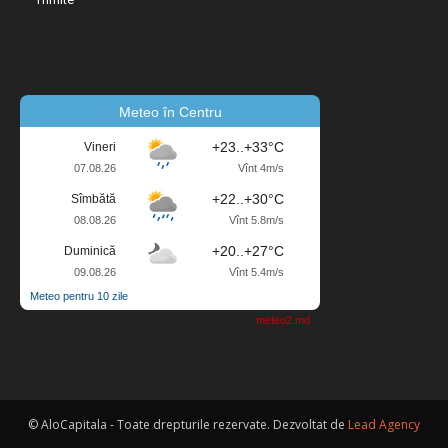
Meteo în Centru
+23..+33°C
Vineri
07.08.26
Vînt 4m/s
+22..+30°C
Sîmbătă
08.08.26
Vînt 5.8m/s
+20..+27°C
Duminică
09.08.26
Vînt 5.4m/s
Meteo pentru 10 zile
meteo2.md
© AloCapitala - Toate drepturile rezervate. Dezvoltat de
Lead Agency