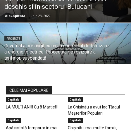
deschis și în sectorul Buiucani
AloCapitala
-
iunie 23, 2022
PROIECTE
Guvernul a prelungit cu un an contractul de furnizare
a energiei electrice. Procedura de revizuire a
tarifelor, suspendată
CELE MAI POPULARE
Capitala
Capitala
LA MULŢI ANI!!! Cu 8 Martie!!!
La Chișinău a avut loc Târgul
Meșterilor Populari
Capitala
Capitala
Apă sistată temporar în mai
Chișinău: mai multe familii,