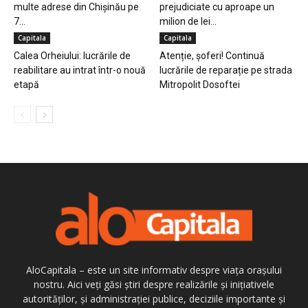
multe adrese din Chișinău pe
prejudiciate cu aproape un
7...
milion de lei...
Capitala
Capitala
Calea Orheiului: lucrările de
Atenție, șoferi! Continuă
reabilitare au intrat într-o nouă
lucrările de reparație pe strada
etapă
Mitropolit Dosoftei
AloCapitala – este un site informativ despre viața orașului
nostru. Aici veți găsi știri despre realizările și inițiativele
autorităților, și administrației publice, deciziile importante și