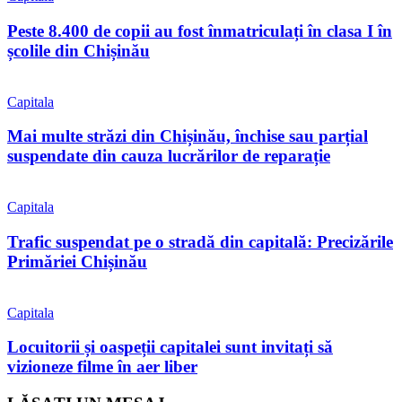
Peste 8.400 de copii au fost înmatriculați în clasa I în
școlile din Chișinău
Capitala
Mai multe străzi din Chișinău, închise sau parțial
suspendate din cauza lucrărilor de reparație
Capitala
Trafic suspendat pe o stradă din capitală: Precizările
Primăriei Chișinău
Capitala
Locuitorii și oaspeții capitalei sunt invitați să
vizioneze filme în aer liber