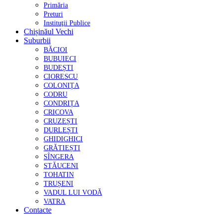
Primăria
Preturi
Instituţii Publice
Chișinăul Vechi
Suburbii
BĂCIOI
BUBUIECI
BUDEȘTI
CIORESCU
COLONIȚA
CODRU
CONDRIȚA
CRICOVA
CRUZEȘTI
DURLEȘTI
GHIDIGHICI
GRĂTIEȘTI
SÎNGERA
STĂUCENI
TOHATIN
TRUȘENI
VADUL LUI VODĂ
VATRA
Contacte