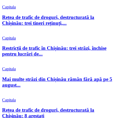
Capitala
Rețea de trafic de droguri, destructurată la
Chișinău: trei tineri reținuți,...
Capitala
Restricții de trafic în Chișinău: trei străzi, închise
pentru lucrări de...
Capitala
Mai multe străzi din Chișinău rămân fără apă pe 5
august...
Capitala
Rețea de trafic de droguri, destructurată la
Chișinău: 8 arestați