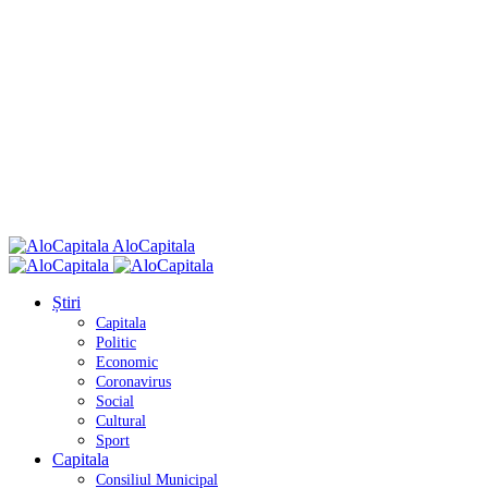
AloCapitala
Știri
Capitala
Politic
Economic
Coronavirus
Social
Cultural
Sport
Capitala
Consiliul Municipal