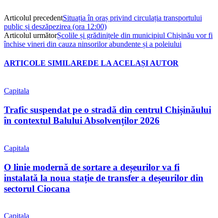
Articolul precedent
Situația în oraș privind circulația transportului
public și deszăpezirea (ora 12:00)
Articolul următor
Școlile și grădinițele din municipiul Chișinău vor fi
închise vineri din cauza ninsorilor abundente și a poleiului
ARTICOLE SIMILARE
DE LA ACELAȘI AUTOR
Capitala
Trafic suspendat pe o stradă din centrul Chișinăului
în contextul Balului Absolvenților 2026
Capitala
O linie modernă de sortare a deșeurilor va fi
instalată la noua stație de transfer a deșeurilor din
sectorul Ciocana
Capitala