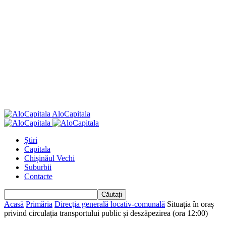
AloCapitala
Știri
Capitala
Chișinăul Vechi
Suburbii
Contacte
Acasă
Primăria
Direcţia generală locativ-comunală
Situația în oraș
privind circulația transportului public și deszăpezirea (ora 12:00)