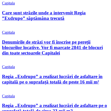
Capitala
Care sunt străzile unde a intervenit Regia
”Exdrupo” săptămâna trecută
Capitala
Denumirile de străzi vor fi înscrise pe pereții
blocurilor locative. Vor fi marcate 2841 de blocuri
din toate sectoarele Capitalei
Capitala
Regia „Exdrupo” a realizat lucrări de asfaltare în
capitală pe o suprafață totală de peste 16 mii m²
Capitala
Regia „Exdrupo” a realizat lucrări de asfaltare pe o
suprafață totală de circa 23 mii m2