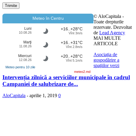
© AloCapitala -
Meteo în Centru
Toate drepturile
rezervate. Dezvoltat
Luni
+16..+28°C
de
Lead Agency
10.08.26
Vînt 3m/s
MAI MULTE
Marţi
+16..+31°C
ARTICOLE
11.08.26
Vînt 2.8m/s
Asociaţia de
Miercuri
+20..+28°C
gospodărire a
12.08.26
Vînt 5.1m/s
spaţiilor verzi
Meteo pentru 10 zile
meteo2.md
Intervenția zilnică a serviciilor municipale în cadrul
Campaniei de salubrizare de...
AloCapitala
-
aprilie 1, 2019
0