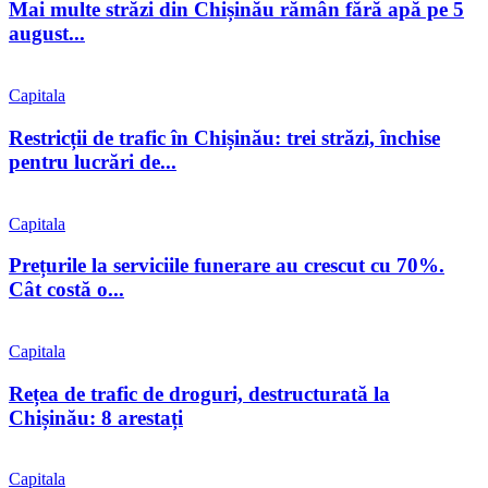
Mai multe străzi din Chișinău rămân fără apă pe 5
august...
Capitala
Restricții de trafic în Chișinău: trei străzi, închise
pentru lucrări de...
Capitala
Prețurile la serviciile funerare au crescut cu 70%.
Cât costă o...
Capitala
Rețea de trafic de droguri, destructurată la
Chișinău: 8 arestați
Capitala