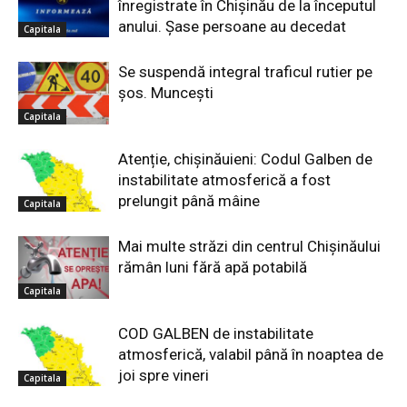
înregistrate în Chișinău de la începutul
anului. Șase persoane au decedat
Capitala
Se suspendă integral traficul rutier pe
șos. Muncești
Capitala
Atenție, chișinăuieni: Codul Galben de
instabilitate atmosferică a fost
prelungit până mâine
Capitala
Mai multe străzi din centrul Chișinăului
rămân luni fără apă potabilă
Capitala
COD GALBEN de instabilitate
atmosferică, valabil până în noaptea de
joi spre vineri
Capitala