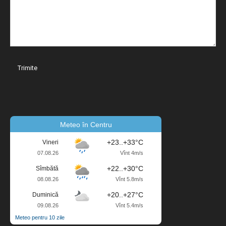
Meteo în Centru
+23..+33°C
Vineri
07.08.26
Vînt 4m/s
+22..+30°C
Sîmbătă
08.08.26
Vînt 5.8m/s
+20..+27°C
Duminică
09.08.26
Vînt 5.4m/s
Meteo pentru 10 zile