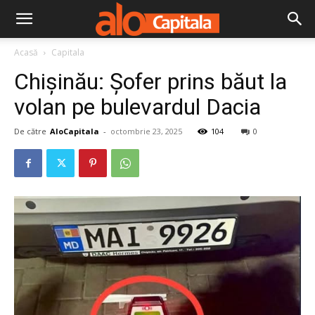
Acasă
Capitala
Chișinău: Șofer prins băut la
volan pe bulevardul Dacia
De către
AloCapitala
-
octombrie 23, 2025
104
0