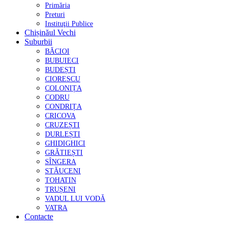
Primăria
Preturi
Instituţii Publice
Chișinăul Vechi
Suburbii
BĂCIOI
BUBUIECI
BUDEȘTI
CIORESCU
COLONIȚA
CODRU
CONDRIȚA
CRICOVA
CRUZEȘTI
DURLEȘTI
GHIDIGHICI
GRĂTIEȘTI
SÎNGERA
STĂUCENI
TOHATIN
TRUȘENI
VADUL LUI VODĂ
VATRA
Contacte