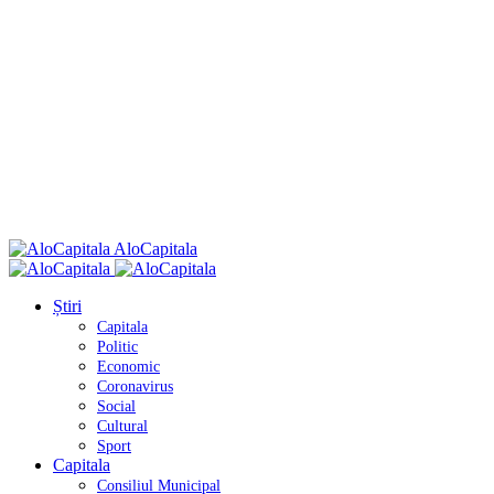
AloCapitala
Știri
Capitala
Politic
Economic
Coronavirus
Social
Cultural
Sport
Capitala
Consiliul Municipal