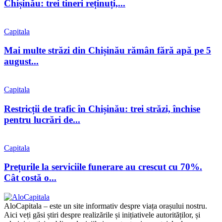
Chișinău: trei tineri reținuți,...
Capitala
Mai multe străzi din Chișinău rămân fără apă pe 5
august...
Capitala
Restricții de trafic în Chișinău: trei străzi, închise
pentru lucrări de...
Capitala
Prețurile la serviciile funerare au crescut cu 70%.
Cât costă o...
AloCapitala – este un site informativ despre viața orașului nostru.
Aici veți găsi știri despre realizările și inițiativele autorităților, și