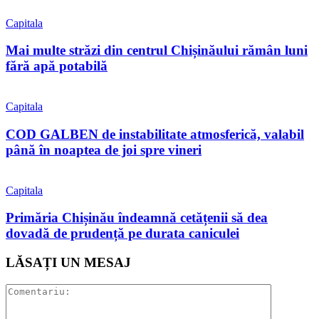
Capitala
Mai multe străzi din centrul Chișinăului rămân luni
fără apă potabilă
Capitala
COD GALBEN de instabilitate atmosferică, valabil
până în noaptea de joi spre vineri
Capitala
Primăria Chișinău îndeamnă cetățenii să dea
dovadă de prudență pe durata caniculei
LĂSAȚI UN MESAJ