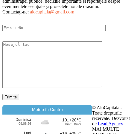
administrației publice, deciziile importante și reportajele despre
evenimentele esențiale și proiectele noi ale orașului.
Contactați-ne:
alocapitala@gmail.com
© AloCapitala -
Meteo în Centru
Toate drepturile
rezervate. Dezvoltat
Duminică
+19..+26°C
de
Lead Agency
09.08.26
Vînt 5.8m/s
MAI MULTE
Luni
+16..+28°C