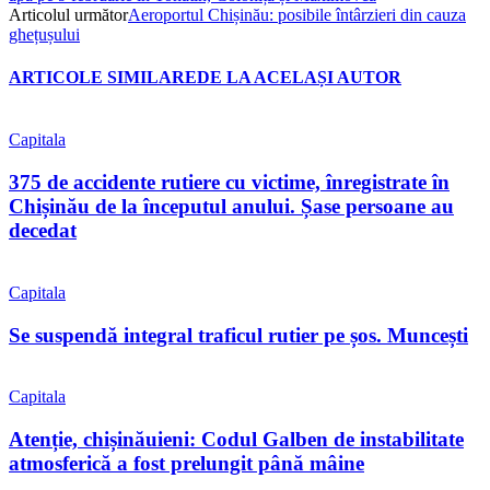
Articolul următor
Aeroportul Chișinău: posibile întârzieri din cauza
ghețușului
ARTICOLE SIMILARE
DE LA ACELAȘI AUTOR
Capitala
375 de accidente rutiere cu victime, înregistrate în
Chișinău de la începutul anului. Șase persoane au
decedat
Capitala
Se suspendă integral traficul rutier pe șos. Muncești
Capitala
Atenție, chișinăuieni: Codul Galben de instabilitate
atmosferică a fost prelungit până mâine