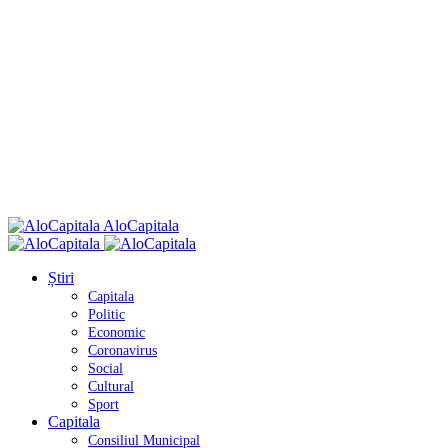
AloCapitala
Știri
Capitala
Politic
Economic
Coronavirus
Social
Cultural
Sport
Capitala
Consiliul Municipal