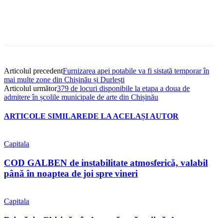
Articolul precedent
Furnizarea apei potabile va fi sistată temporar în
mai multe zone din Chișinău și Durlești
Articolul următor
379 de locuri disponibile la etapa a doua de
admitere în școlile municipale de arte din Chișinău
ARTICOLE SIMILARE
DE LA ACELAȘI AUTOR
Capitala
COD GALBEN de instabilitate atmosferică, valabil
până în noaptea de joi spre vineri
Capitala