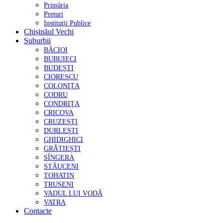
Primăria
Preturi
Instituţii Publice
Chișinăul Vechi
Suburbii
BĂCIOI
BUBUIECI
BUDEȘTI
CIORESCU
COLONIȚA
CODRU
CONDRIȚA
CRICOVA
CRUZEȘTI
DURLEȘTI
GHIDIGHICI
GRĂTIEȘTI
SÎNGERA
STĂUCENI
TOHATIN
TRUȘENI
VADUL LUI VODĂ
VATRA
Contacte