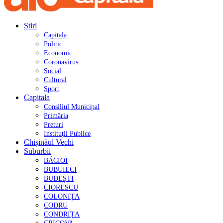
Știri
Capitala
Politic
Economic
Coronavirus
Social
Cultural
Sport
Capitala
Consiliul Municipal
Primăria
Preturi
Instituţii Publice
Chișinăul Vechi
Suburbii
BĂCIOI
BUBUIECI
BUDEȘTI
CIORESCU
COLONIȚA
CODRU
CONDRIȚA