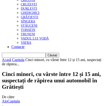
CRICOVA
CRUZEȘTI
DURLEȘTI
GHIDIGHICI
GRĂTIEȘTI
SÎNGERA
STĂUCENI
TOHATIN
TRUȘENI
VADUL LUI VODĂ
VATRA
Contacte
Acasă
Capitala
Cinci minori, cu vârste între 12 și 15 ani, suspectați
de răpirea...
Cinci minori, cu vârste între 12 și 15 ani,
suspectați de răpirea unui automobil în
Grătiești
De către
AloCapitala
-