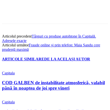
Articolul precedent
Târguri cu produse autohtone în Capitală.
Adresele exacte
Articolul următor
Fraude online și prin telefon: Maia Sandu cere
prudență maximă
ARTICOLE SIMILARE
DE LA ACELAȘI AUTOR
Capitala
COD GALBEN de instabilitate atmosferică, valabil
până în noaptea de joi spre vineri
Capitala