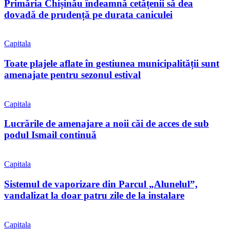
Primăria Chișinău îndeamnă cetățenii să dea
dovadă de prudență pe durata caniculei
Capitala
Toate plajele aflate în gestiunea municipalității sunt
amenajate pentru sezonul estival
Capitala
Lucrările de amenajare a noii căi de acces de sub
podul Ismail continuă
Capitala
Sistemul de vaporizare din Parcul „Alunelul”,
vandalizat la doar patru zile de la instalare
Capitala