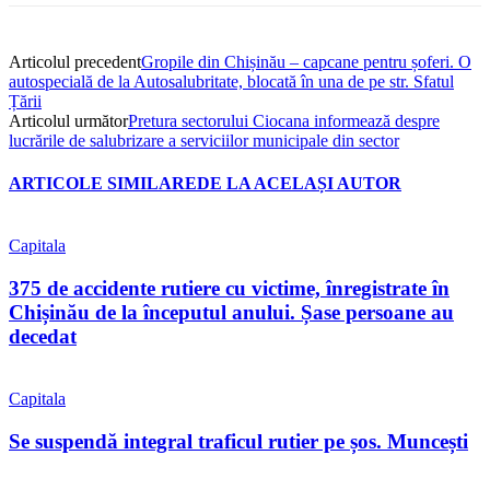
Articolul precedent
Gropile din Chișinău – capcane pentru șoferi. O
autospecială de la Autosalubritate, blocată în una de pe str. Sfatul
Țării
Articolul următor
Pretura sectorului Ciocana informează despre
lucrările de salubrizare a serviciilor municipale din sector
ARTICOLE SIMILARE
DE LA ACELAȘI AUTOR
Capitala
375 de accidente rutiere cu victime, înregistrate în
Chișinău de la începutul anului. Șase persoane au
decedat
Capitala
Se suspendă integral traficul rutier pe șos. Muncești