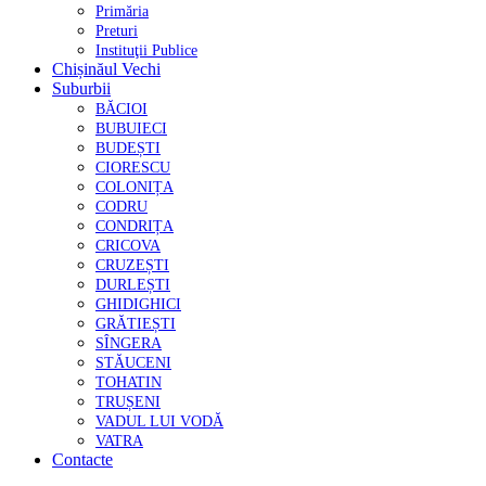
Primăria
Preturi
Instituţii Publice
Chișinăul Vechi
Suburbii
BĂCIOI
BUBUIECI
BUDEȘTI
CIORESCU
COLONIȚA
CODRU
CONDRIȚA
CRICOVA
CRUZEȘTI
DURLEȘTI
GHIDIGHICI
GRĂTIEȘTI
SÎNGERA
STĂUCENI
TOHATIN
TRUȘENI
VADUL LUI VODĂ
VATRA
Contacte