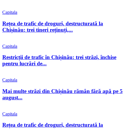
Capitala
Rețea de trafic de droguri, destructurată la
Chișinău: trei tineri reținuți,...
Capitala
Restricții de trafic în Chișinău: trei străzi, închise
pentru lucrări de...
Capitala
Mai multe străzi din Chișinău rămân fără apă pe 5
august...
Capitala
Rețea de trafic de droguri, destructurată la