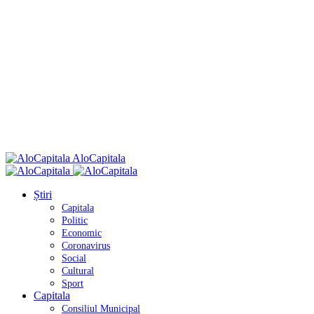
AloCapitala
Știri
Capitala
Politic
Economic
Coronavirus
Social
Cultural
Sport
Capitala
Consiliul Municipal