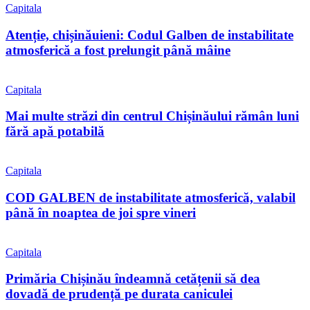
Capitala
Atenție, chișinăuieni: Codul Galben de instabilitate
atmosferică a fost prelungit până mâine
Capitala
Mai multe străzi din centrul Chișinăului rămân luni
fără apă potabilă
Capitala
COD GALBEN de instabilitate atmosferică, valabil
până în noaptea de joi spre vineri
Capitala
Primăria Chișinău îndeamnă cetățenii să dea
dovadă de prudență pe durata caniculei