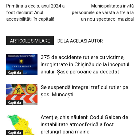
Primăria a decis: anul 2024 a
Municipalitatea invită
fost declarat Anul
persoanele de vârsta a treia la
accesibilității în capitală
un nou spectacol muzical
ARTICOLE SIMILARE
DE LA ACELAȘI AUTOR
375 de accidente rutiere cu victime,
înregistrate în Chișinău de la începutul
anului. Șase persoane au decedat
Capitala
Se suspendă integral traficul rutier pe
șos. Muncești
Capitala
Atenție, chișinăuieni: Codul Galben de
instabilitate atmosferică a fost
prelungit până mâine
Capitala