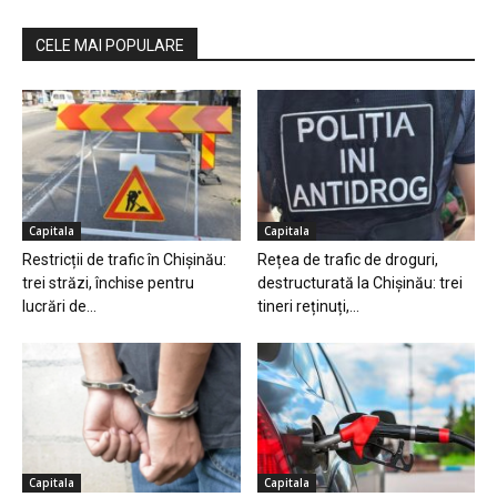
CELE MAI POPULARE
Capitala
Capitala
Restricții de trafic în Chișinău:
Rețea de trafic de droguri,
trei străzi, închise pentru
destructurată la Chișinău: trei
lucrări de...
tineri reținuți,...
Capitala
Capitala