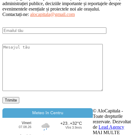
administrației publice, deciziile importante și reportajele despre
evenimentele esențiale și proiectele noi ale orașului.
Contactați-ne:
alocapitala@gmail.com
© AloCapitala -
Meteo în Centru
Toate drepturile
rezervate. Dezvoltat
Vineri
+23..+32°C
de
Lead Agency
07.08.26
Vînt 3.9m/s
MAI MULTE