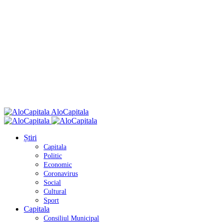
AloCapitala
Știri
Capitala
Politic
Economic
Coronavirus
Social
Cultural
Sport
Capitala
Consiliul Municipal