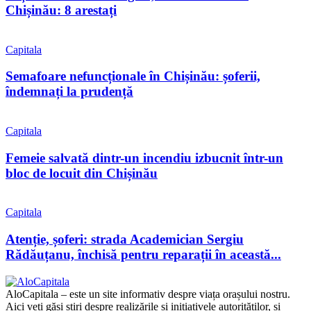
Chișinău: 8 arestați
Capitala
Semafoare nefuncționale în Chișinău: șoferii,
îndemnați la prudență
Capitala
Femeie salvată dintr-un incendiu izbucnit într-un
bloc de locuit din Chișinău
Capitala
Atenție, șoferi: strada Academician Sergiu
Rădăuțanu, închisă pentru reparații în această...
AloCapitala – este un site informativ despre viața orașului nostru.
Aici veți găsi știri despre realizările și inițiativele autorităților, și