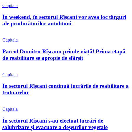
Capitala
În weekend, în sectorul Rîșcani vor avea loc târguri
ale producătorilor autohtoni
Capitala
Parcul Dumitru Rîșcanu prinde viață! Prima etapă
de reabilitare se apropie de sfârșit
Capitala
În sectorul Rîșcani continuă lucrările de reabilitare a
trotuarelor
Capitala
În sectorul Rîșcani s-au efectuat lucrări de
salubrizare și evacuare a deșeurilor vegetale