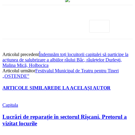
Articolul precedent
Îndemnăm toți locuitorii capitalei să participe la
acțiunea de salubrizare a albiilor râului Bâc, râulețelor Durlești,
Malina Mică, Holbocica
Articolul următor
Festivalul Municipal de Teatru pentru Tineri
„OSTENDE”
ARTICOLE SIMILARE
DE LA ACELAȘI AUTOR
Capitala
Lucrări de reparație în sectorul Rîșcani. Pretorul a
vizitat locurile