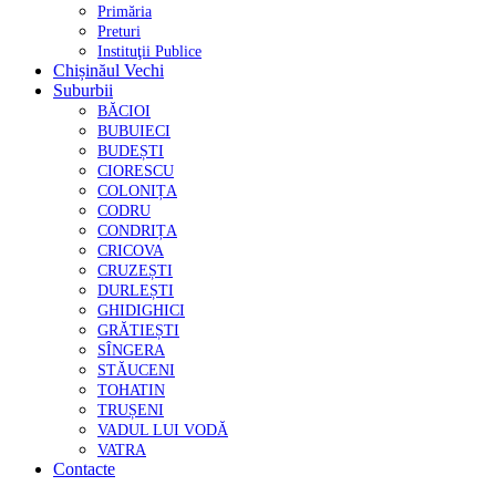
Primăria
Preturi
Instituţii Publice
Chișinăul Vechi
Suburbii
BĂCIOI
BUBUIECI
BUDEȘTI
CIORESCU
COLONIȚA
CODRU
CONDRIȚA
CRICOVA
CRUZEȘTI
DURLEȘTI
GHIDIGHICI
GRĂTIEȘTI
SÎNGERA
STĂUCENI
TOHATIN
TRUȘENI
VADUL LUI VODĂ
VATRA
Contacte