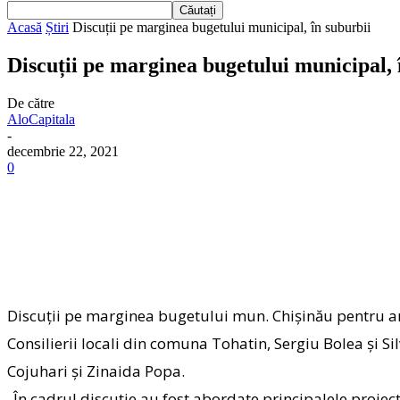
Acasă
Știri
Discuții pe marginea bugetului municipal, în suburbii
Discuții pe marginea bugetului municipal, 
De către
AloCapitala
-
decembrie 22, 2021
0
Discuții pe marginea bugetului mun. Chișinău pentru anu
Consilierii locali din comuna Tohatin, Sergiu Bolea și
Si
Cojuhari și Zinaida Popa.
„În cadrul discuție au fost abordate principalele proie