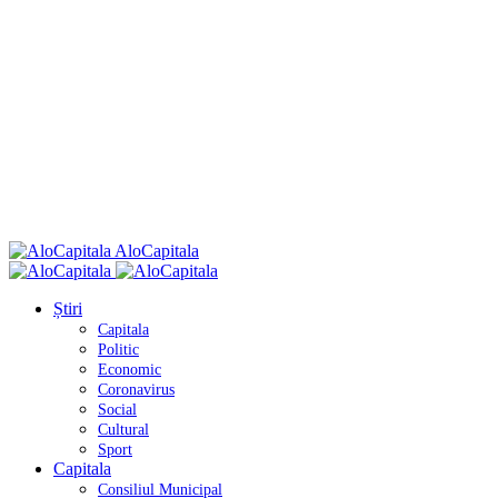
AloCapitala
Știri
Capitala
Politic
Economic
Coronavirus
Social
Cultural
Sport
Capitala
Consiliul Municipal