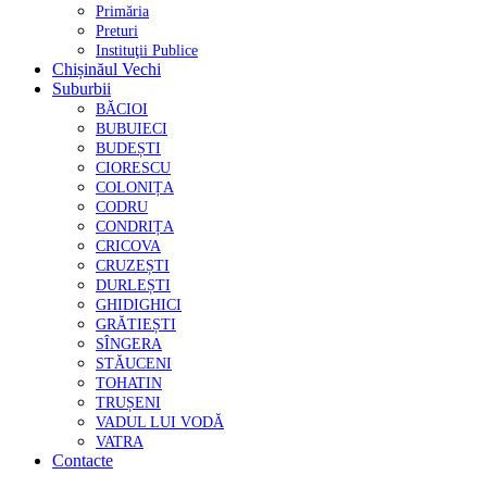
Primăria
Preturi
Instituţii Publice
Chișinăul Vechi
Suburbii
BĂCIOI
BUBUIECI
BUDEȘTI
CIORESCU
COLONIȚA
CODRU
CONDRIȚA
CRICOVA
CRUZEȘTI
DURLEȘTI
GHIDIGHICI
GRĂTIEȘTI
SÎNGERA
STĂUCENI
TOHATIN
TRUȘENI
VADUL LUI VODĂ
VATRA
Contacte