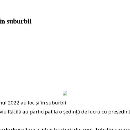
în suburbii
l 2022 au loc și în suburbii.
lviu Răcilă
au participat la o ședință de lucru cu președin
cte de dezvoltare a infrastructurii din com. Tohatin, car