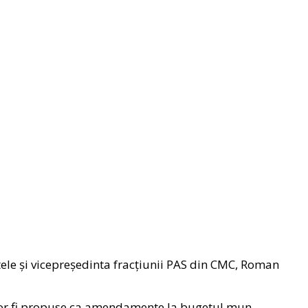
tele și vicepreședinta fracțiunii PAS din CMC, Roman
e vor fi propuse ca amendamente la bugetul mun.