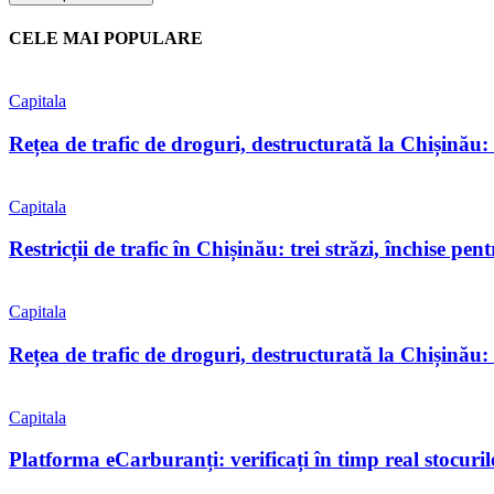
CELE MAI POPULARE
Capitala
Rețea de trafic de droguri, destructurată la Chișinău: tr
Capitala
Restricții de trafic în Chișinău: trei străzi, închise pent
Capitala
Rețea de trafic de droguri, destructurată la Chișinău: 
Capitala
Platforma eCarburanți: verificați în timp real stocuri