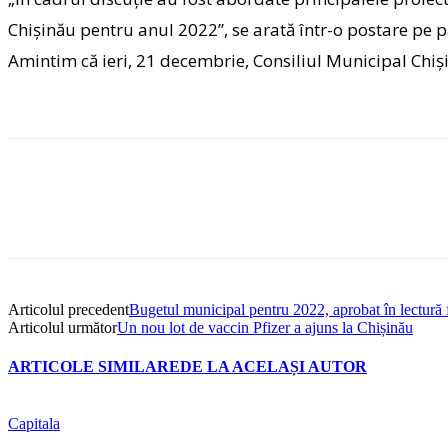
Chișinău pentru anul 2022”, se arată într-o postare pe 
Amintim că ieri, 21 decembrie, Consiliul Municipal Chiș
Articolul precedent
Bugetul municipal pentru 2022, aprobat în lectură 
Articolul următor
Un nou lot de vaccin Pfizer a ajuns la Chișinău
ARTICOLE SIMILARE
DE LA ACELAȘI AUTOR
Capitala