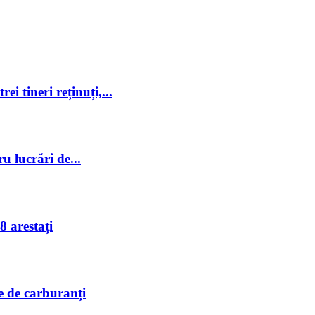
ei tineri reținuți,...
ru lucrări de...
8 arestați
le de carburanți