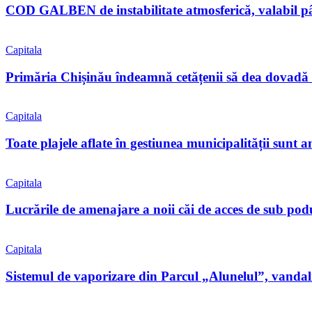
COD GALBEN de instabilitate atmosferică, valabil pân
Capitala
Primăria Chișinău îndeamnă cetățenii să dea dovadă 
Capitala
Toate plajele aflate în gestiunea municipalității sunt 
Capitala
Lucrările de amenajare a noii căi de acces de sub pod
Capitala
Sistemul de vaporizare din Parcul „Alunelul”, vandaliz