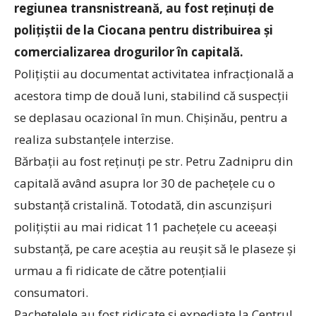
regiunea transnistreană, au fost reținuți de
polițiștii de la Ciocana pentru distribuirea și
comercializarea drogurilor în capitală.
Polițiștii au documentat activitatea infracțională a
acestora timp de două luni, stabilind că suspecții
se deplasau ocazional în mun. Chișinău, pentru a
realiza substanțele interzise.
Bărbații au fost reținuți pe str. Petru Zadnipru din
capitală având asupra lor 30 de pachețele cu o
substanță cristalină. Totodată, din ascunzișuri
polițiștii au mai ridicat 11 pachețele cu aceeași
substanță, pe care aceștia au reușit să le plaseze și
urmau a fi ridicate de către potențialii
consumatori.
Pachețelele au fost ridicate și expediate la Centrul