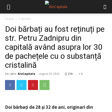
Acasă
Capitala
Doi bărbați au fost reținuți pe
str. Petru Zadnipru din
capitală având asupra lor 30
de pachețele cu o substanță
cristalină
De către
AloCapitala
-
august 23, 2024
216
0
Doi bărbați de 28 și 32 de ani, originari din