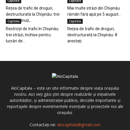
Capitala
Capitala
Rețea de trafic de droguri,
Mai multe străzi din Chișinău
destructurată la Chișinău: trei
rămân fără apă pe 5 august...
tineri reținuți,...
Capitala
Capitala
Restricții de trafic în Chișinău:
Rețea de trafic de droguri,
trei străzi, închise pentru
destructurată la Chișinău: 8
lucrări de...
arestați
AloCapitala – este un site informativ despre viața orașului
nostru. Aici veți găsi știri despre realizările și inițiativele
autorităților, și administrației publice, deciziile importante și
reportajele despre evenimentele esențiale și proiectele noi ale
orașului.
Contactați-ne:
alocapitala@gmail.com