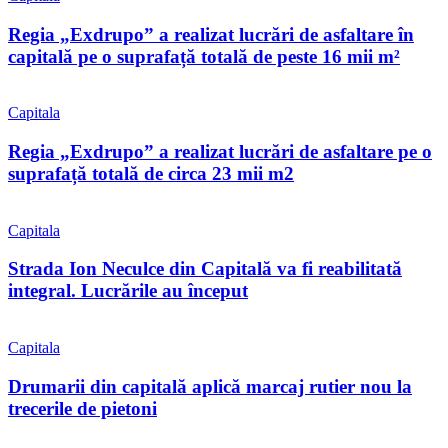
Regia „Exdrupo” a realizat lucrări de asfaltare în
capitală pe o suprafață totală de peste 16 mii m²
Capitala
Regia „Exdrupo” a realizat lucrări de asfaltare pe o
suprafață totală de circa 23 mii m2
Capitala
Strada Ion Neculce din Capitală va fi reabilitată
integral. Lucrările au început
Capitala
Drumarii din capitală aplică marcaj rutier nou la
trecerile de pietoni