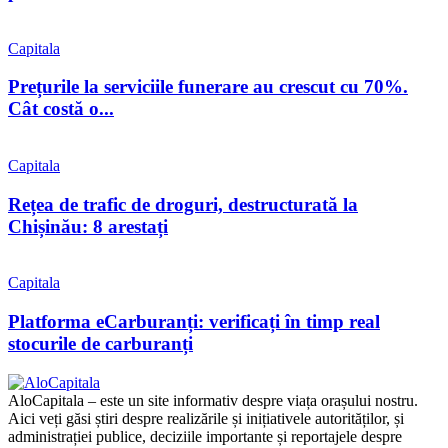
Capitala
Prețurile la serviciile funerare au crescut cu 70%.
Cât costă o...
Capitala
Rețea de trafic de droguri, destructurată la
Chișinău: 8 arestați
Capitala
Platforma eCarburanți: verificați în timp real
stocurile de carburanți
AloCapitala – este un site informativ despre viața orașului nostru.
Aici veți găsi știri despre realizările și inițiativele autorităților, și
administrației publice, deciziile importante și reportajele despre