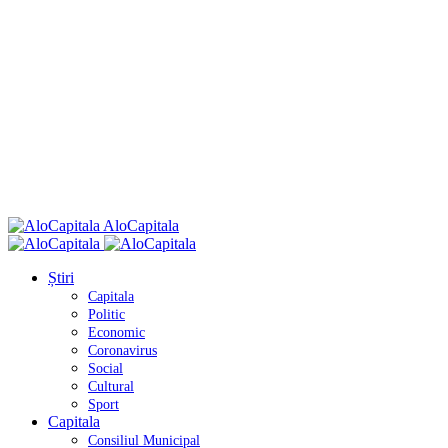
AloCapitala
Știri
Capitala
Politic
Economic
Coronavirus
Social
Cultural
Sport
Capitala
Consiliul Municipal