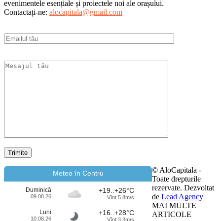
evenimentele esențiale și proiectele noi ale orașului.
Contactați-ne:
alocapitala@gmail.com
© AloCapitala -
Meteo în Centru
Toate drepturile
rezervate. Dezvoltat
Duminică
+19..+26°C
de
Lead Agency
09.08.26
Vînt 5.8m/s
MAI MULTE
Luni
+16..+28°C
ARTICOLE
10.08.26
Vînt 3.3m/s