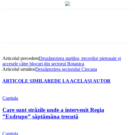
Articolul precedent
Deszăpezirea stațiilor, trecerilor pietonale și
accesele către blocuri din sectorul Botanica
Articolul următor
Deszăpezirea sectorului Ciocana
ARTICOLE SIMILARE
DE LA ACELAȘI AUTOR
Capitala
Care sunt străzile unde a intervenit Regia
”Exdrupo” săptămâna trecută
Capitala