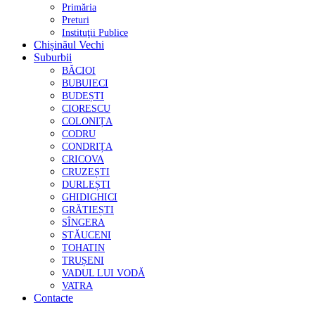
Primăria
Preturi
Instituţii Publice
Chișinăul Vechi
Suburbii
BĂCIOI
BUBUIECI
BUDEȘTI
CIORESCU
COLONIȚA
CODRU
CONDRIȚA
CRICOVA
CRUZEȘTI
DURLEȘTI
GHIDIGHICI
GRĂTIEȘTI
SÎNGERA
STĂUCENI
TOHATIN
TRUȘENI
VADUL LUI VODĂ
VATRA
Contacte