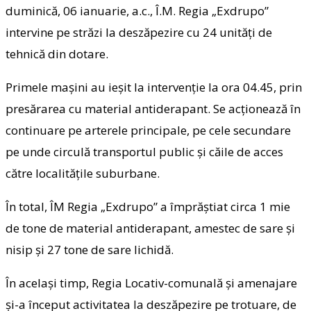
duminică, 06 ianuarie, a.c., Î.M. Regia „Exdrupo”
intervine pe străzi la deszăpezire cu 24 unități de
tehnică din dotare.
Primele mașini au ieșit la intervenție la ora 04.45, prin
presărarea cu material antiderapant. Se acţionează în
continuare pe arterele principale, pe cele secundare
pe unde circulă transportul public şi căile de acces
către localităţile suburbane.
În total, ÎM Regia „Exdrupo” a împrăştiat circa 1 mie
de to
ne de material antiderapant, amestec de sare şi
nisip şi 27 tone de sare lichidă.
În același timp, Regia Locativ-comunală și amenajare
și-a început activitatea la deszăpezire pe trotuare, de