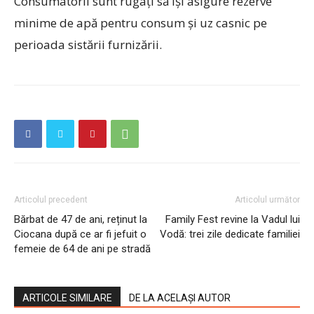
Consumatorii sunt rugați să își asigure rezerve
minime de apă pentru consum și uz casnic pe
perioada sistării furnizării.
Articolul precedent
Articolul următor
Bărbat de 47 de ani, reținut la
Family Fest revine la Vadul lui
Ciocana după ce ar fi jefuit o
Vodă: trei zile dedicate familiei
femeie de 64 de ani pe stradă
ARTICOLE SIMILARE
DE LA ACELAȘI AUTOR