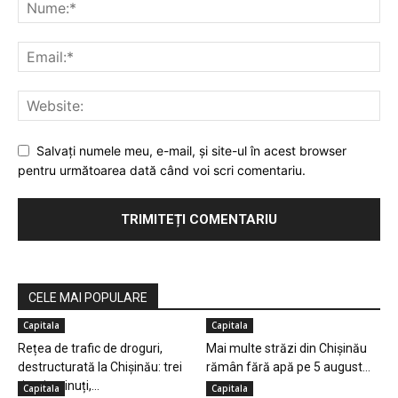
Salvaţi numele meu, e-mail, şi site-ul în acest browser
pentru următoarea dată când voi scri comentariu.
CELE MAI POPULARE
Capitala
Capitala
Rețea de trafic de droguri,
Mai multe străzi din Chișinău
destructurată la Chișinău: trei
rămân fără apă pe 5 august...
tineri reținuți,...
Capitala
Capitala