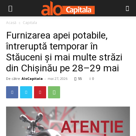
Acasă
Capitala
Furnizarea apei potabile,
întreruptă temporar în
Stăuceni și mai multe străzi
din Chișinău pe 28–29 mai
De către
AloCapitala
-
mai 27, 2026
55
0