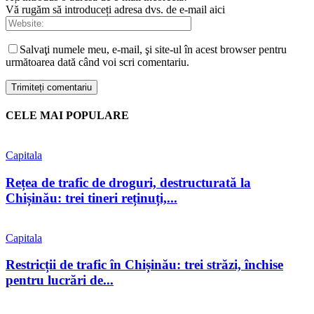
Vă rugăm să introduceți adresa dvs. de e-mail aici
Salvaţi numele meu, e-mail, şi site-ul în acest browser pentru
următoarea dată când voi scri comentariu.
CELE MAI POPULARE
Capitala
Rețea de trafic de droguri, destructurată la
Chișinău: trei tineri reținuți,...
Capitala
Restricții de trafic în Chișinău: trei străzi, închise
pentru lucrări de...