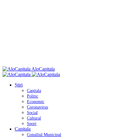
AloCapitala
Știri
Capitala
Politic
Economic
Coronavirus
Social
Cultural
Sport
Capitala
Consiliul Municipal