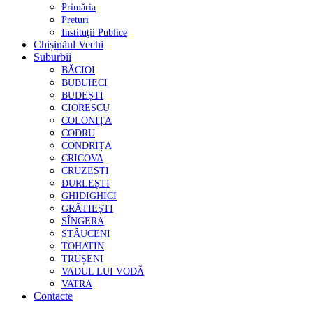
Primăria
Preturi
Instituţii Publice
Chișinăul Vechi
Suburbii
BĂCIOI
BUBUIECI
BUDEȘTI
CIORESCU
COLONIȚA
CODRU
CONDRIȚA
CRICOVA
CRUZEȘTI
DURLEȘTI
GHIDIGHICI
GRĂTIEȘTI
SÎNGERA
STĂUCENI
TOHATIN
TRUȘENI
VADUL LUI VODĂ
VATRA
Contacte