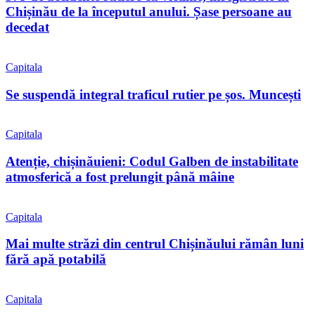
Chișinău de la începutul anului. Șase persoane au
decedat
Capitala
Se suspendă integral traficul rutier pe șos. Muncești
Capitala
Atenție, chișinăuieni: Codul Galben de instabilitate
atmosferică a fost prelungit până mâine
Capitala
Mai multe străzi din centrul Chișinăului rămân luni
fără apă potabilă
Capitala