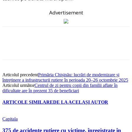
Advertisement
Articolul precedent
Primăria Chișinău: lucrări de modernizare și
întreținere a infrastructurii rutiere în perioada 20–26 octombrie 2025
Articolul următor
Centrul de zi pentru copii din familii aflate în
dificultate are în prezent 35 de beneficiari
ARTICOLE SIMILARE
DE LA ACELAȘI AUTOR
Capitala
375 de accidente rutiere cu victime, înregistrate în