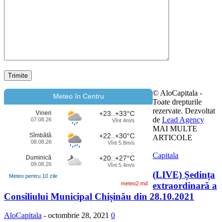
© AloCapitala -
Meteo în Centru
Toate drepturile
rezervate. Dezvoltat
Vineri
+23..+33°C
de
Lead Agency
07.08.26
Vînt 4m/s
MAI MULTE
Sîmbătă
+22..+30°C
ARTICOLE
08.08.26
Vînt 5.8m/s
Capitala
Duminică
+20..+27°C
09.08.26
Vînt 5.4m/s
(LIVE) Ședința
Meteo pentru 10 zile
extraordinară a
meteo2.md
Consiliului Municipal Chișinău din 28.10.2021
AloCapitala
-
octombrie 28, 2021
0