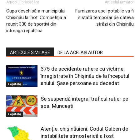
Articolul precedent
Articolul următor
Cupa deschisă a municipiului
Furnizarea apei potabile va fi
Chișinău la înot: Competiția a
sistată temporar pe câteva
reunit 330 de sportivi din
străzi din Chișinău
întreaga republică
ARTICOLE SIMILARE
DE LA ACELAȘI AUTOR
375 de accidente rutiere cu victime,
înregistrate în Chișinău de la începutul
anului. Șase persoane au decedat
Capitala
Se suspendă integral traficul rutier pe
șos. Muncești
Capitala
Atenție, chișinăuieni: Codul Galben de
instabilitate atmosferică a fost