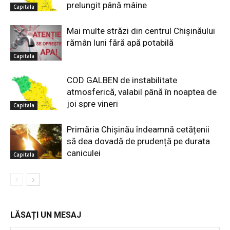
prelungit până mâine
Capitala
Mai multe străzi din centrul Chișinăului
rămân luni fără apă potabilă
Capitala
COD GALBEN de instabilitate
atmosferică, valabil până în noaptea de
joi spre vineri
Capitala
Primăria Chișinău îndeamnă cetățenii
să dea dovadă de prudență pe durata
caniculei
Capitala
LĂSAȚI UN MESAJ