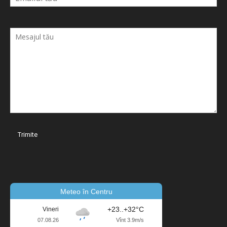
Meteo în Centru
+23..+32°C
Vineri
07.08.26
Vînt 3.9m/s