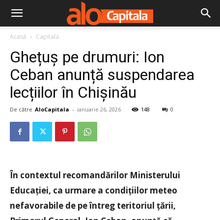
Acasă
Capitala
Ghețuș pe drumuri: Ion
Ceban anunță suspendarea
lecțiilor în Chișinău
De către
AloCapitala
-
ianuarie 26, 2026
148
0
În contextul recomandărilor Ministerului
Educației, ca urmare a condițiilor meteo
nefavorabile de pe întreg teritoriul țării,