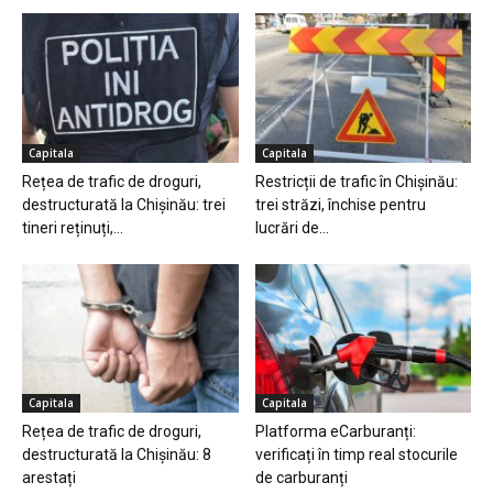
Capitala
Capitala
Rețea de trafic de droguri,
Restricții de trafic în Chișinău:
destructurată la Chișinău: trei
trei străzi, închise pentru
tineri reținuți,...
lucrări de...
Capitala
Capitala
Rețea de trafic de droguri,
Platforma eCarburanți:
destructurată la Chișinău: 8
verificați în timp real stocurile
arestați
de carburanți