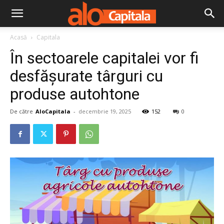
Acasă
Capitala
În sectoarele capitalei vor fi
desfășurate târguri cu
produse autohtone
De către
AloCapitala
-
decembrie 19, 2025
152
0