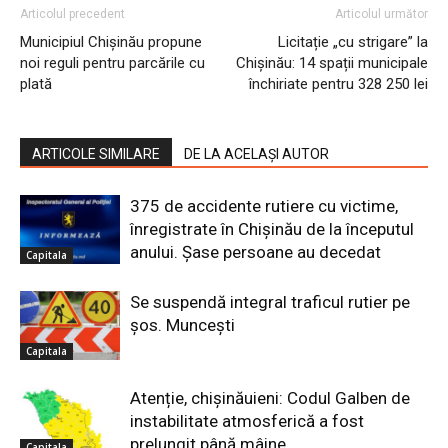
Articolul precedent
Articolul următor
Municipiul Chișinău propune
Licitație „cu strigare” la
noi reguli pentru parcările cu
Chișinău: 14 spații municipale
plată
închiriate pentru 328 250 lei
ARTICOLE SIMILARE
DE LA ACELAȘI AUTOR
375 de accidente rutiere cu victime,
înregistrate în Chișinău de la începutul
anului. Șase persoane au decedat
Capitala
Se suspendă integral traficul rutier pe
șos. Muncești
Capitala
Atenție, chișinăuieni: Codul Galben de
instabilitate atmosferică a fost
prelungit până mâine
Capitala