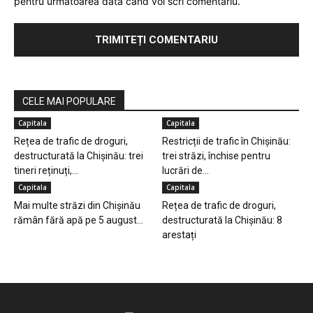
pentru următoarea dată când voi scri comentariu.
CELE MAI POPULARE
Capitala
Capitala
Rețea de trafic de droguri,
Restricții de trafic în Chișinău:
destructurată la Chișinău: trei
trei străzi, închise pentru
tineri reținuți,...
lucrări de...
Capitala
Capitala
Mai multe străzi din Chișinău
Rețea de trafic de droguri,
rămân fără apă pe 5 august...
destructurată la Chișinău: 8
arestați