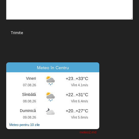
Meteo în Centru
+23..+33°C
Vineri
07.08.26
Vînt 4.1m/s
+22..+31°C
Sîmbătă
08.08.26
Vînt 6.4m/s
+20..+27°C
Duminică
09.08.26
Vînt 5.6m/s
Meteo pentru 10 zile
meteo2.md