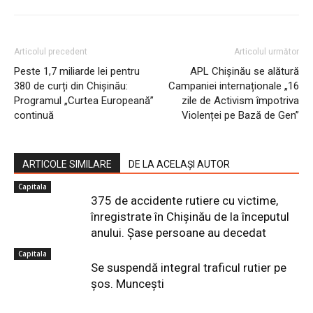
Articolul precedent
Articolul următor
Peste 1,7 miliarde lei pentru
APL Chișinău se alătură
380 de curți din Chișinău:
Campaniei internaționale „16
Programul „Curtea Europeană”
zile de Activism împotriva
continuă
Violenței pe Bază de Gen”
ARTICOLE SIMILARE
DE LA ACELAȘI AUTOR
Capitala
375 de accidente rutiere cu victime,
înregistrate în Chișinău de la începutul
anului. Șase persoane au decedat
Capitala
Se suspendă integral traficul rutier pe
șos. Muncești