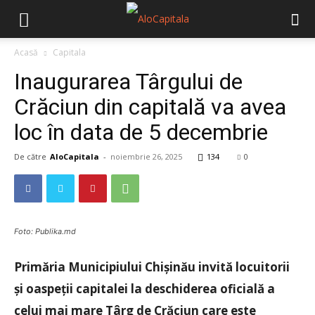
Acasă
Capitala
Inaugurarea Târgului de
Crăciun din capitală va avea
loc în data de 5 decembrie
De către
AloCapitala
-
noiembrie 26, 2025
134
0
Foto: Publika.md
Primăria Municipiului Chișinău invită locuitorii
și oaspeții capitalei la deschiderea oficială a
celui mai mare Târg de Crăciun care este