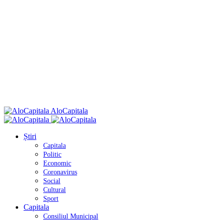
AloCapitala
Știri
Capitala
Politic
Economic
Coronavirus
Social
Cultural
Sport
Capitala
Consiliul Municipal