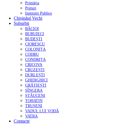
Primăria
Preturi
Instituţii Publice
Chișinăul Vechi
Suburbii
BĂCIOI
BUBUIECI
BUDEȘTI
CIORESCU
COLONIȚA
CODRU
CONDRIȚA
CRICOVA
CRUZEȘTI
DURLEȘTI
GHIDIGHICI
GRĂTIEȘTI
SÎNGERA
STĂUCENI
TOHATIN
TRUȘENI
VADUL LUI VODĂ
VATRA
Contacte