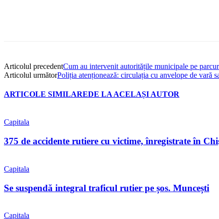
Articolul precedent
Cum au intervenit autoritățile municipale pe parcur
Articolul următor
Poliția atenționează: circulația cu anvelope de vară 
ARTICOLE SIMILARE
DE LA ACELAȘI AUTOR
Capitala
375 de accidente rutiere cu victime, înregistrate în C
Capitala
Se suspendă integral traficul rutier pe șos. Muncești
Capitala