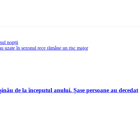
sul nopții
sau uzate în sezonul rece rămâne un risc major
hișinău de la începutul anului. Șase persoane au decedat