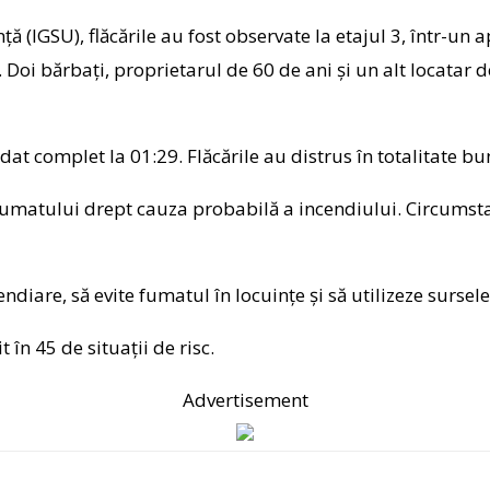
nță (IGSU), flăcările au fost observate la etajul 3, într-
. Doi bărbați, proprietarul de 60 de ani și un alt locatar 
hidat complet la 01:29. Flăcările au distrus în totalitate
fumatului drept cauza probabilă a incendiului. Circumstan
diare, să evite fumatul în locuințe și să utilizeze sursel
 în 45 de situații de risc.
Advertisement