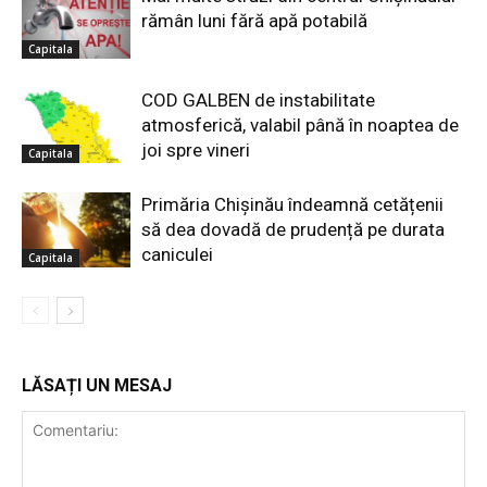
rămân luni fără apă potabilă
Capitala
COD GALBEN de instabilitate
atmosferică, valabil până în noaptea de
joi spre vineri
Capitala
Primăria Chișinău îndeamnă cetățenii
să dea dovadă de prudență pe durata
caniculei
Capitala
LĂSAȚI UN MESAJ