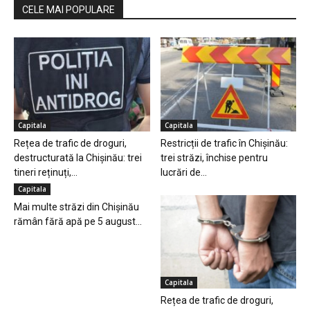
CELE MAI POPULARE
Capitala
Capitala
Rețea de trafic de droguri,
Restricții de trafic în Chișinău:
destructurată la Chișinău: trei
trei străzi, închise pentru
tineri reținuți,...
lucrări de...
Capitala
Mai multe străzi din Chișinău
rămân fără apă pe 5 august...
Capitala
Rețea de trafic de droguri,