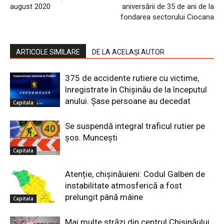
august 2020
aniversării de 35 de ani de la
fondarea sectorului Ciocana
ARTICOLE SIMILARE
DE LA ACELAȘI AUTOR
375 de accidente rutiere cu victime,
înregistrate în Chișinău de la începutul
anului. Șase persoane au decedat
Capitala
Se suspendă integral traficul rutier pe
șos. Muncești
Capitala
Atenție, chișinăuieni: Codul Galben de
instabilitate atmosferică a fost
prelungit până mâine
Capitala
Mai multe străzi din centrul Chișinăului