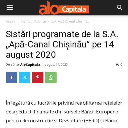
Acasă
Institutii Publice
S.A. Apă-Canal Chişinău
Sistări programate de la S.A.
„Apă-Canal Chişinău” pe 14
august 2020
De către
AloCapitala
-
august 14, 2020
0
În legătură cu lucrările privind reabilitarea reţelelor
de apeduct, finanţate din sursele Băncii Europene
pentru Reconstrucţie şi Dezvoltare (BERD) şi Băncii