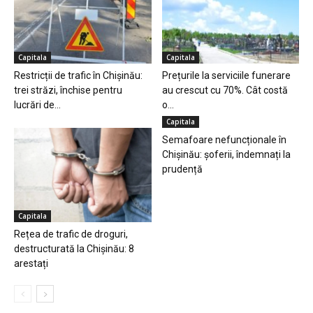
Capitala
Capitala
Restricții de trafic în Chișinău:
Prețurile la serviciile funerare
trei străzi, închise pentru
au crescut cu 70%. Cât costă
lucrări de...
o...
Capitala
Semafoare nefuncționale în
Chișinău: șoferii, îndemnați la
prudență
Capitala
Rețea de trafic de droguri,
destructurată la Chișinău: 8
arestați