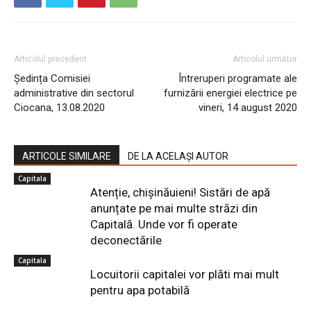
Articolul precedent
Articolul următor
Ședința Comisiei
Întreruperi programate ale
administrative din sectorul
furnizării energiei electrice pe
Ciocana, 13.08.2020
vineri, 14 august 2020
ARTICOLE SIMILARE
DE LA ACELAȘI AUTOR
Capitala
Atenție, chișinăuieni! Sistări de apă
anunțate pe mai multe străzi din
Capitală. Unde vor fi operate
deconectările
Capitala
Locuitorii capitalei vor plăti mai mult
pentru apa potabilă