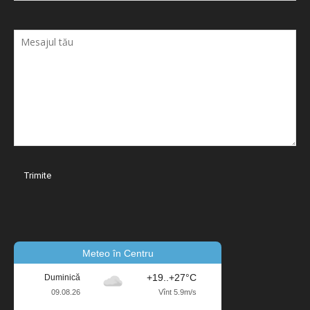
Meteo în Centru
+19..+27°C
Duminică
09.08.26
Vînt 5.9m/s