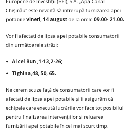
Europene de Investiţii (BEI), S.A. „Apă-Canal
Chişinău” este nevoită să întrerupă furnizarea apei
potabile
vineri
,
1
4
august
de la orele
09
.00- 21.00.
Vor fi afectaţi de lipsa apei potabile consumatorii
din următoarele străzi:
Al cel Bun ,1-13,2-26
;
Tighina,48, 50, 65.
Ne cerem scuze faţă de consumatorii care vor fi
afectaţi de lipsa apei potabile şi îi asigurăm că
echipele care execută lucrările vor face tot posibilul
pentru finalizarea intervenţiilor şi reluarea
furnizării apei potabile în cel mai scurt timp.