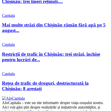
Chișinău: trei tineri reținuți,...
Capitala
Mai multe străzi din Chișinău rămân fără apă pe 5
august...
Capitala
Restricții de trafic în Chișinău: trei străzi, închise
pentru lucrări de...
Capitala
Rețea de trafic de droguri, destructurată la
Chișinău: 8 arestați
AloCapitala – este un site informativ despre viața orașului nostru.
Aici veți găsi știri despre realizările și inițiativele autorităților, și