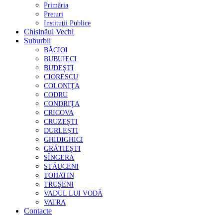
Primăria
Preturi
Instituţii Publice
Chișinăul Vechi
Suburbii
BĂCIOI
BUBUIECI
BUDEȘTI
CIORESCU
COLONIȚA
CODRU
CONDRIȚA
CRICOVA
CRUZEȘTI
DURLEȘTI
GHIDIGHICI
GRĂTIEȘTI
SÎNGERA
STĂUCENI
TOHATIN
TRUȘENI
VADUL LUI VODĂ
VATRA
Contacte