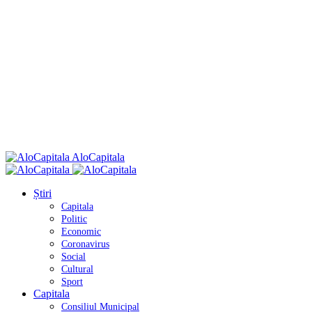
AloCapitala
Știri
Capitala
Politic
Economic
Coronavirus
Social
Cultural
Sport
Capitala
Consiliul Municipal