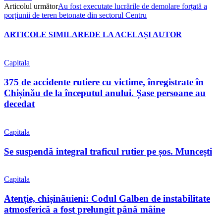
Articolul următor
Au fost executate lucrările de demolare forțată a
porțiunii de teren betonate din sectorul Centru
ARTICOLE SIMILARE
DE LA ACELAȘI AUTOR
Capitala
375 de accidente rutiere cu victime, înregistrate în
Chișinău de la începutul anului. Șase persoane au
decedat
Capitala
Se suspendă integral traficul rutier pe șos. Muncești
Capitala
Atenție, chișinăuieni: Codul Galben de instabilitate
atmosferică a fost prelungit până mâine