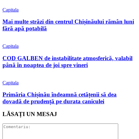
Capitala
Mai multe străzi din centrul Chișinăului rămân luni
fără apă potabilă
Capitala
COD GALBEN de instabilitate atmosferică, valabil
până în noaptea de joi spre vineri
Capitala
Primăria Chișinău îndeamnă cetățenii să dea
dovadă de prudență pe durata caniculei
LĂSAȚI UN MESAJ