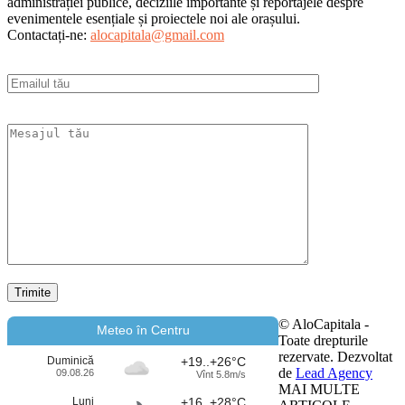
administrației publice, deciziile importante și reportajele despre
evenimentele esențiale și proiectele noi ale orașului.
Contactați-ne:
alocapitala@gmail.com
© AloCapitala -
Meteo în Centru
Toate drepturile
rezervate. Dezvoltat
Duminică
+19..+26°C
de
Lead Agency
09.08.26
Vînt 5.8m/s
MAI MULTE
Luni
+16..+28°C