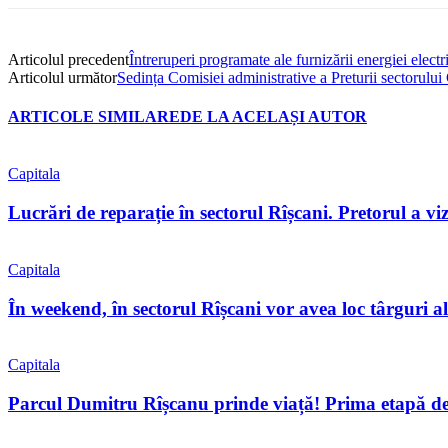
Articolul precedent
Întreruperi programate ale furnizării energiei electr
Articolul următor
Sedința Comisiei administrative a Preturii sectorulu
ARTICOLE SIMILARE
DE LA ACELAȘI AUTOR
Capitala
Lucrări de reparație în sectorul Rîșcani. Pretorul a viz
Capitala
În weekend, în sectorul Rîșcani vor avea loc târguri a
Capitala
Parcul Dumitru Rîșcanu prinde viață! Prima etapă de r