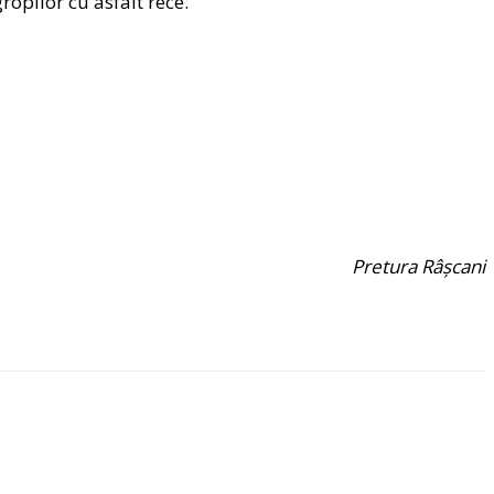
ropilor cu asfalt rece.
Pretura Râșcani