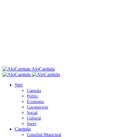
AloCapitala
Știri
Capitala
Politic
Economic
Coronavirus
Social
Cultural
Sport
Capitala
Consiliul Municipal