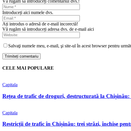
Vă rugăm să introduceți comentariul dvs.!
Introduceți aici numele dvs.
Ați introdus o adresă de e-mail incorectă!
Vă rugăm să introduceți adresa dvs. de e-mail aici
Salvaţi numele meu, e-mail, şi site-ul în acest browser pentru urmă
CELE MAI POPULARE
Capitala
Rețea de trafic de droguri, destructurată la Chișinău: tr
Capitala
Restricții de trafic în Chișinău: trei străzi, închise pent