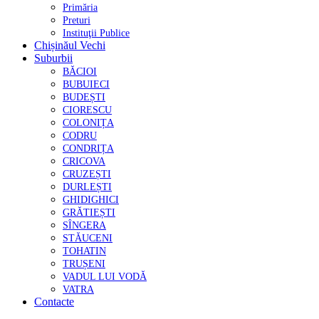
Primăria
Preturi
Instituţii Publice
Chișinăul Vechi
Suburbii
BĂCIOI
BUBUIECI
BUDEȘTI
CIORESCU
COLONIȚA
CODRU
CONDRIȚA
CRICOVA
CRUZEȘTI
DURLEȘTI
GHIDIGHICI
GRĂTIEȘTI
SÎNGERA
STĂUCENI
TOHATIN
TRUȘENI
VADUL LUI VODĂ
VATRA
Contacte