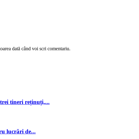
toarea dată când voi scri comentariu.
ei tineri reținuți,...
ru lucrări de...