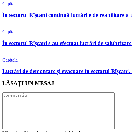
Capitala
În sectorul Rîșcani continuă lucrările de reabilitare a 
Capitala
În sectorul Rîșcani s-au efectuat lucrări de salubrizare
Capitala
Lucrări de demontare și evacuare în sectorul Rîșcani. 
LĂSAȚI UN MESAJ