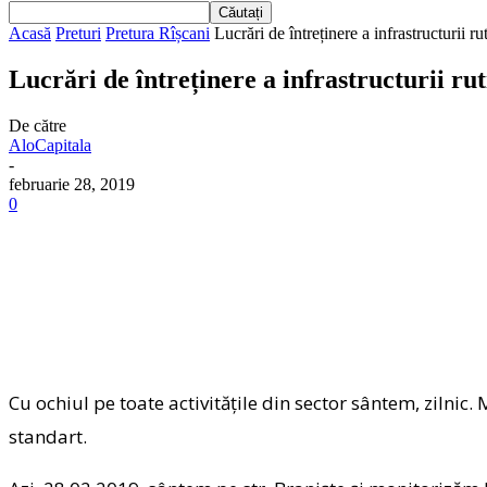
Acasă
Preturi
Pretura Rîșcani
Lucrări de întreținere a infrastructurii ru
Lucrări de întreținere a infrastructurii rut
De către
AloCapitala
-
februarie 28, 2019
0
Cu ochiul pe toate activitățile din sector sântem, zilni
standart.