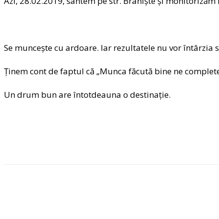
Azi, 28.02.2019, sântem pe str. Braniște și monitorizăm l
Se muncește cu ardoare. Iar rezultatele nu vor întârzia 
Ținem cont de faptul că „Munca făcută bine ne complete
Un drum bun are întotdeauna o destinație.