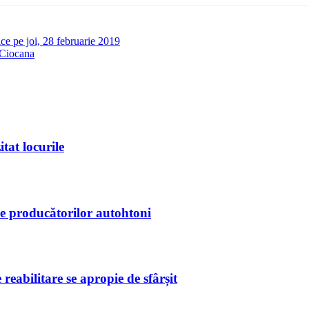
ice pe joi, 28 februarie 2019
i Ciocana
itat locurile
le producătorilor autohtoni
eabilitare se apropie de sfârșit