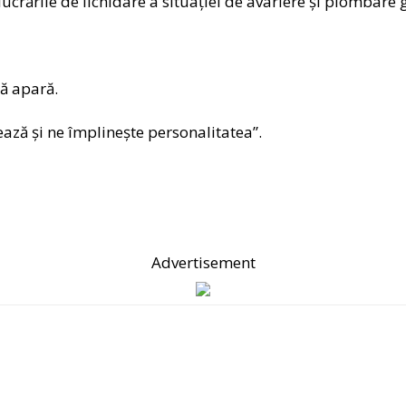
ucrările de lichidare a situației de avariere și plombare g
să apară.
ază și ne împlinește personalitatea”.
Advertisement