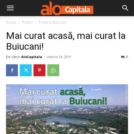
Acasă
Preturi
Pretura Buiucani
Mai curat acasă, mai curat la
Buiucani!
De către
AloCapitala
-
martie 14, 2019
0