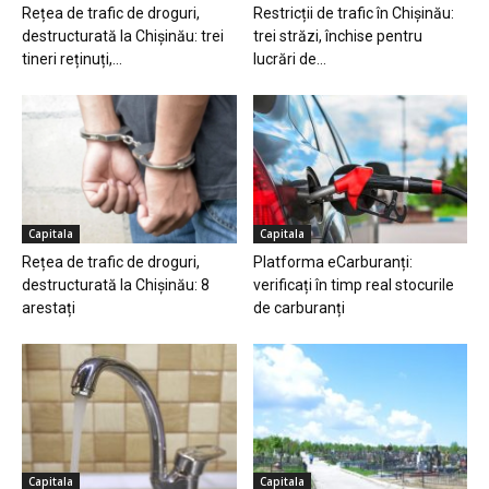
Rețea de trafic de droguri,
Restricții de trafic în Chișinău:
destructurată la Chișinău: trei
trei străzi, închise pentru
tineri reținuți,...
lucrări de...
Capitala
Capitala
Rețea de trafic de droguri,
Platforma eCarburanți:
destructurată la Chișinău: 8
verificați în timp real stocurile
arestați
de carburanți
Capitala
Capitala