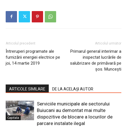
Articolul precedent
Articolul următor
Întreruperi programate ale
Primarul general interimar a
furnizării energiei electrice pe
inspectat lucrările de
joi, 14 martie 2019
salubrizare de primăvară pe
șos. Muncești
ARTICOLE SIMILARE
DE LA ACELAȘI AUTOR
Serviciile municipale ale sectorului
Buiucani au demontat mai multe
dispozitive de blocare a locurilor de
Capitala
parcare instalate ilegal