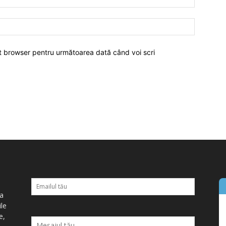
est browser pentru următoarea dată când voi scri
ța
ile
e,