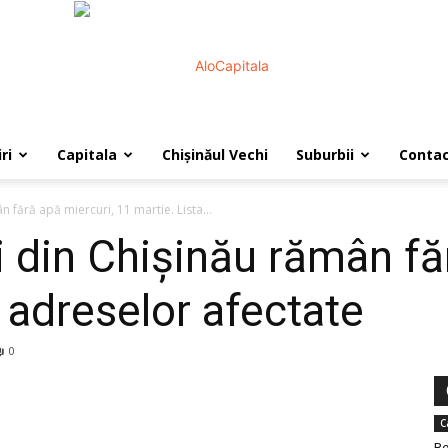
ri
Capitala
Chișinăul Vechi
Suburbii
Conta
AloCapitala
 fără apă miercuri, 11 martie. Lista...
i din Chișinău rămân fă
 adreselor afectate
0
C
Re