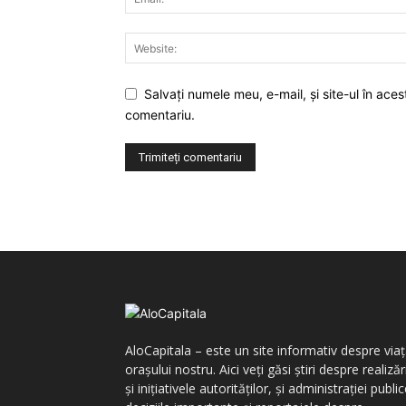
Salvaţi numele meu, e-mail, şi site-ul în ac
comentariu.
AloCapitala – este un site informativ despre via
orașului nostru. Aici veți găsi știri despre realizăr
și inițiativele autorităților, și administrației public