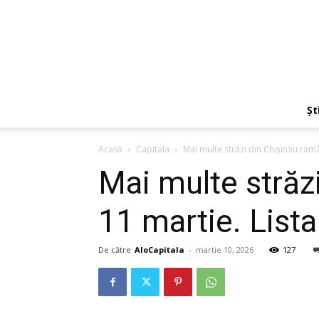
Ști
Acasă
Capitala
Mai multe străzi din Chișinău rămân
Mai multe străz
11 martie. Lista
De către
AloCapitala
-
martie 10, 2026
127