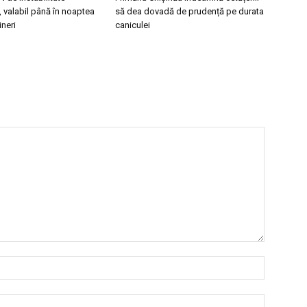
 valabil până în noaptea
să dea dovadă de prudență pe durata
ineri
caniculei