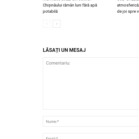
Chișinăului rămân luni fără apă
atmosferică,
potabilă
de joi spre v
LĂSAȚI UN MESAJ