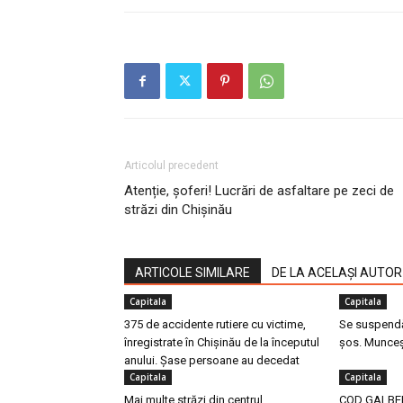
Articolul precedent
Atenție, șoferi! Lucrări de asfaltare pe zeci de
străzi din Chișinău
ARTICOLE SIMILARE
DE LA ACELAȘI AUTOR
Capitala
Capitala
375 de accidente rutiere cu victime,
Se suspendă 
înregistrate în Chișinău de la începutul
șos. Munceș
anului. Șase persoane au decedat
Capitala
Capitala
Mai multe străzi din centrul
COD GALBEN 