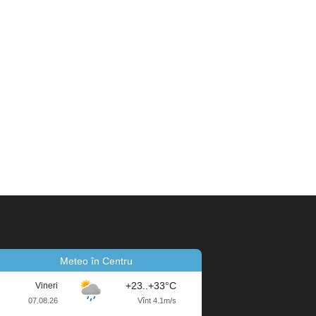
Meteo în Centru
+23..+33°C
Vineri
07.08.26
Vînt 4.1m/s