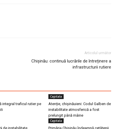
Articolul următor
Chișinău: continuă lucrările de întreținere a
infrastructurii rutiere
Capitala
integral traficul rutier pe
Atenție, chișinăuieni: Codul Galben de
ti
instabilitate atmosferică a fost
prelungit până mâine
Capitala
de instabilitate
Primăria Chișinău îndeamnă cetățenii