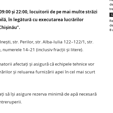
de
tre
09:00 și 22:00, locuitorii de pe mai multe străzi
C
bilă, în legătură cu executarea lucrărilor
Re
de
Chișinău”.
8 
Inești, str. Perilor, str. Alba-Iulia 122–122/1, str.
le, numerele 14–21 (inclusiv fracții și litere).
torii afectați și asigură că echipele tehnice vor
rărilor și reluarea furnizării apei în cel mai scurt
gați să își asigure rezerva minimă de apă necesară
treruperii.