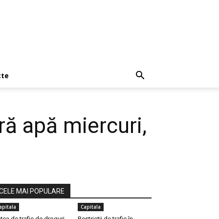
cte
ră apă miercuri,
CELE MAI POPULARE
apitala
Capitala
țea de trafic de droguri,
Restricții de trafic în