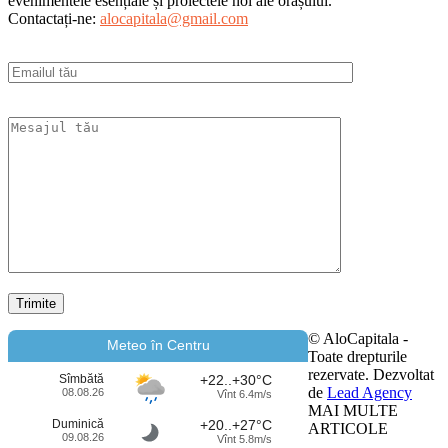
evenimentele esențiale și proiectele noi ale orașului.
Contactați-ne:
alocapitala@gmail.com
© AloCapitala -
Meteo în Centru
Toate drepturile
rezervate. Dezvoltat
Sîmbătă
+22..+30°C
de
Lead Agency
08.08.26
Vînt 6.4m/s
MAI MULTE
Duminică
+20..+27°C
ARTICOLE
09.08.26
Vînt 5.8m/s