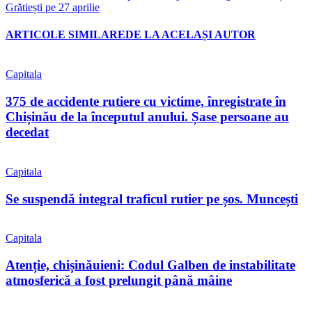
Grătiești pe 27 aprilie
ARTICOLE SIMILARE
DE LA ACELAȘI AUTOR
Capitala
375 de accidente rutiere cu victime, înregistrate în
Chișinău de la începutul anului. Șase persoane au
decedat
Capitala
Se suspendă integral traficul rutier pe șos. Muncești
Capitala
Atenție, chișinăuieni: Codul Galben de instabilitate
atmosferică a fost prelungit până mâine