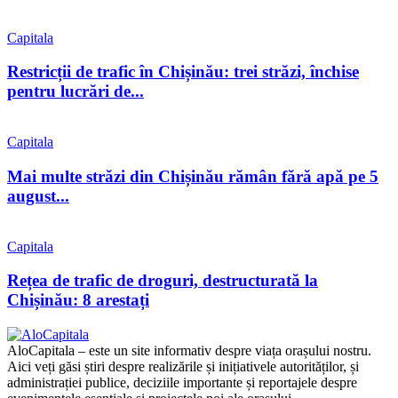
Capitala
Restricții de trafic în Chișinău: trei străzi, închise
pentru lucrări de...
Capitala
Mai multe străzi din Chișinău rămân fără apă pe 5
august...
Capitala
Rețea de trafic de droguri, destructurată la
Chișinău: 8 arestați
AloCapitala – este un site informativ despre viața orașului nostru.
Aici veți găsi știri despre realizările și inițiativele autorităților, și
administrației publice, deciziile importante și reportajele despre