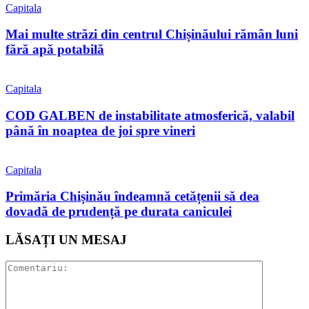
Capitala
Mai multe străzi din centrul Chișinăului rămân luni
fără apă potabilă
Capitala
COD GALBEN de instabilitate atmosferică, valabil
până în noaptea de joi spre vineri
Capitala
Primăria Chișinău îndeamnă cetățenii să dea
dovadă de prudență pe durata caniculei
LĂSAȚI UN MESAJ