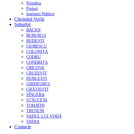
Primăria
Preturi
Instituţii Publice
Chișinăul Vechi
Suburbii
BĂCIOI
BUBUIECI
BUDEȘTI
CIORESCU
COLONIȚA
CODRU
CONDRIȚA
CRICOVA
CRUZEȘTI
DURLEȘTI
GHIDIGHICI
GRĂTIEȘTI
SÎNGERA
STĂUCENI
TOHATIN
TRUȘENI
VADUL LUI VODĂ
VATRA
Contacte