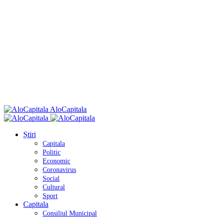
AloCapitala
Știri
Capitala
Politic
Economic
Coronavirus
Social
Cultural
Sport
Capitala
Consiliul Municipal