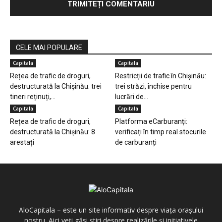
CELE MAI POPULARE
Capitala
Capitala
Rețea de trafic de droguri,
Restricții de trafic în Chișinău:
destructurată la Chișinău: trei
trei străzi, închise pentru
tineri reținuți,...
lucrări de...
Capitala
Capitala
Rețea de trafic de droguri,
Platforma eCarburanți:
destructurată la Chișinău: 8
verificați în timp real stocurile
arestați
de carburanți
AloCapitala – este un site informativ despre viața orașului
nostru. Aici veți găsi știri despre realizările și inițiativele