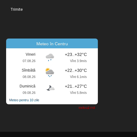
Meteo în Centru
+23..+32°C
Vineri
07.08.26
Vînt 3.9m/s
+22..+30°C
Sîmbătă
08.08.26
Vînt 6.1m/s
+21..+27°C
Duminică
09.08.26
Vînt 5.8m/s
Meteo pentru 10 zile
meteo2.md