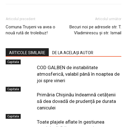
Articolul precedent
Articolul următor
Comuna Trușeni va avea o
Becuri noi pe adresele str. T.
nouă rută de troleibuz!
Vladimirescu și str. Ismail
ARTICOLE SIMILARE
DE LA ACELAȘI AUTOR
Capitala
COD GALBEN de instabilitate
atmosferică, valabil până în noaptea de
joi spre vineri
Capitala
Primăria Chișinău îndeamnă cetățenii
să dea dovadă de prudență pe durata
caniculei
Capitala
Toate plajele aflate în gestiunea