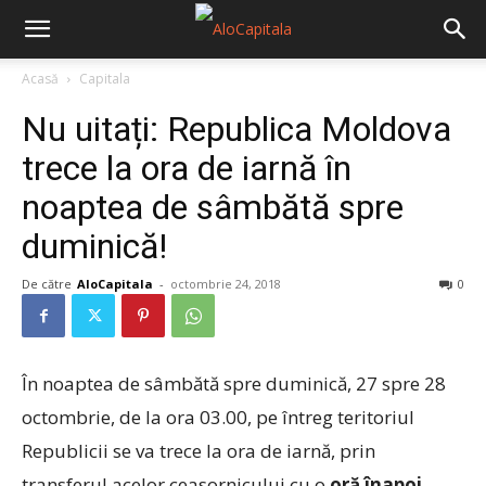
Acasă
Capitala
Nu uitați: Republica Moldova
trece la ora de iarnă în
noaptea de sâmbătă spre
duminică!
De către
AloCapitala
-
octombrie 24, 2018
0
În noaptea de sâmbătă spre duminică, 27 spre 28
octombrie, de la ora 03.00, pe întreg teritoriul
Republicii se va trece la ora de iarnă, prin
transferul acelor ceasornicului cu o
oră înapoi.