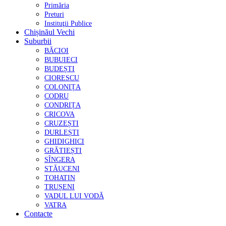
Primăria
Preturi
Instituţii Publice
Chișinăul Vechi
Suburbii
BĂCIOI
BUBUIECI
BUDEȘTI
CIORESCU
COLONIȚA
CODRU
CONDRIȚA
CRICOVA
CRUZEȘTI
DURLEȘTI
GHIDIGHICI
GRĂTIEȘTI
SÎNGERA
STĂUCENI
TOHATIN
TRUȘENI
VADUL LUI VODĂ
VATRA
Contacte