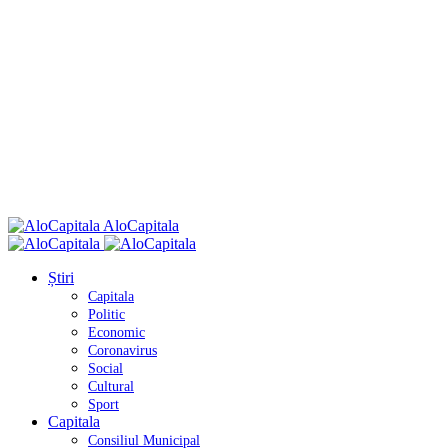
AloCapitala
Știri
Capitala
Politic
Economic
Coronavirus
Social
Cultural
Sport
Capitala
Consiliul Municipal