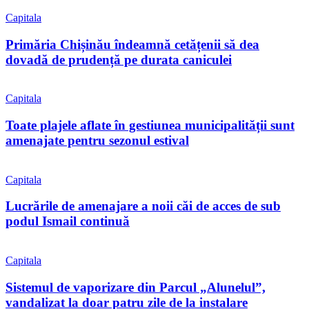
Capitala
Primăria Chișinău îndeamnă cetățenii să dea
dovadă de prudență pe durata caniculei
Capitala
Toate plajele aflate în gestiunea municipalității sunt
amenajate pentru sezonul estival
Capitala
Lucrările de amenajare a noii căi de acces de sub
podul Ismail continuă
Capitala
Sistemul de vaporizare din Parcul „Alunelul”,
vandalizat la doar patru zile de la instalare