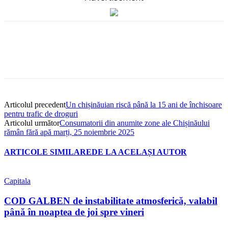
Articolul precedent
Un chișinăuian riscă până la 15 ani de închisoare
pentru trafic de droguri
Articolul următor
Consumatorii din anumite zone ale Chișinăului
rămân fără apă marți, 25 noiembrie 2025
ARTICOLE SIMILARE
DE LA ACELAȘI AUTOR
Capitala
COD GALBEN de instabilitate atmosferică, valabil
până în noaptea de joi spre vineri