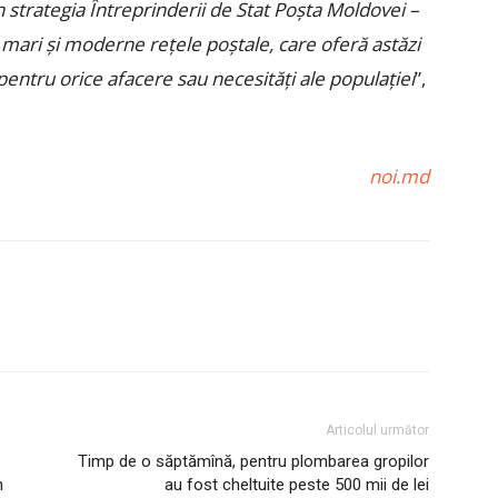
 strategia Întreprinderii de Stat Poșta Moldovei –
 mari şi moderne reţele poștale, care oferă astăzi
e pentru orice afacere sau necesităţi ale populaţiei
”,
noi.md
Articolul următor
Timp de o săptămînă, pentru plombarea gropilor
n
au fost cheltuite peste 500 mii de lei