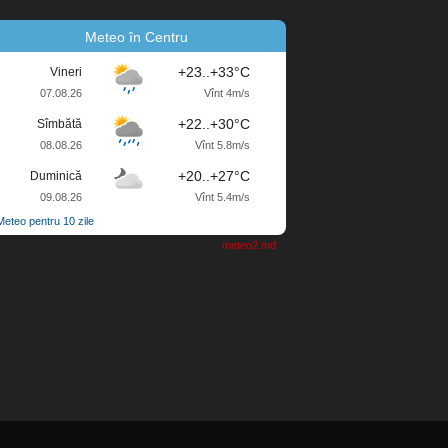
Meteo în Centru
+23..+33°C
Vineri
07.08.26
Vînt 4m/s
+22..+30°C
Sîmbătă
08.08.26
Vînt 5.8m/s
+20..+27°C
Duminică
09.08.26
Vînt 5.4m/s
Meteo pentru 10 zile
meteo2.md