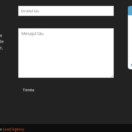
ța
ile
e,
de
Lead Agency