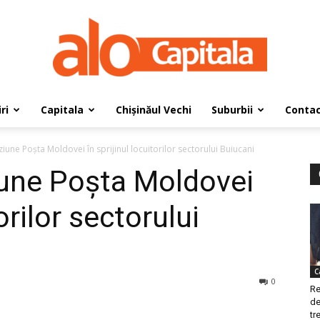
ri
Capitala
Chișinăul Vechi
Suburbii
Conta
AloCapitala
iune Poșta Moldovei în sprijinul locuitorilor sectorului Buiucani
iune Poșta Moldovei
torilor sectorului
C
0
Re
de
tre