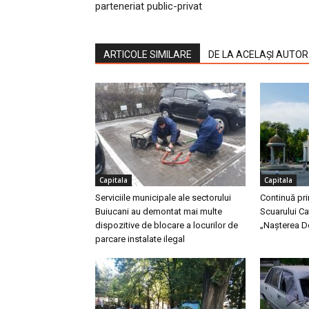
parteneriat public-privat
ARTICOLE SIMILARE
DE LA ACELAȘI AUTOR
Capitala
Capitala
Serviciile municipale ale sectorului
Continuă pri
Buiucani au demontat mai multe
Scuarului Ca
dispozitive de blocare a locurilor de
„Nașterea D
parcare instalate ilegal