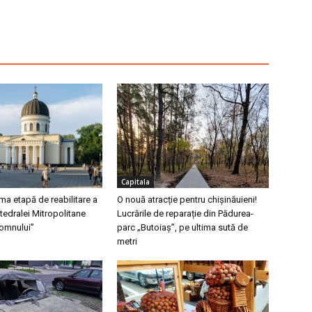
Capitala
ma etapă de reabilitare a
O nouă atracție pentru chișinăuieni!
tedralei Mitropolitane
Lucrările de reparație din Pădurea-
omnului”
parc „Butoiaș”, pe ultima sută de
metri