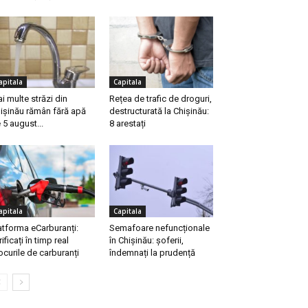
apitala
Capitala
i multe străzi din
Rețea de trafic de droguri,
ișinău rămân fără apă
destructurată la Chișinău:
 5 august...
8 arestați
apitala
Capitala
atforma eCarburanți:
Semafoare nefuncționale
rificați în timp real
în Chișinău: șoferii,
ocurile de carburanți
îndemnați la prudență