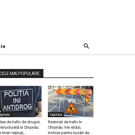
cte
CELE MAI POPULARE
apitala
Capitala
țea de trafic de droguri,
Restricții de trafic în
structurată la Chișinău:
Chișinău: trei străzi,
i tineri reținuți,...
închise pentru lucrări de...