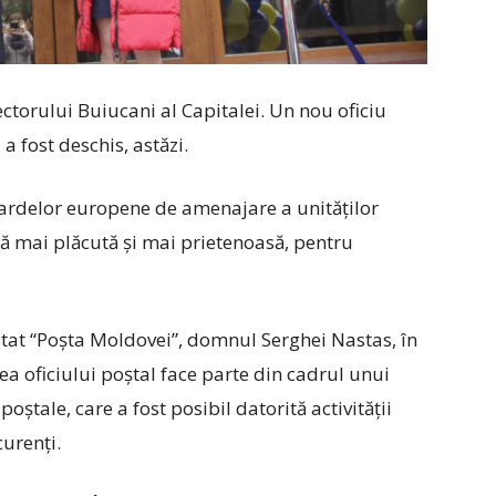
ectorului Buiucani al Capitalei. Un nou oficiu
 a fost deschis, astăzi.
rdelor europene de amenajare a unităţilor
eră mai plăcută şi mai prietenoasă, pentru
 Stat “Poșta Moldovei”, domnul Serghei Nastas, în
a oficiului poștal face parte din cadrul unui
ștale, care a fost posibil datorită activității
curenți.