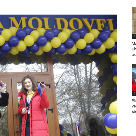
C
Ma
Ch
pe
C
Pl
ve
st