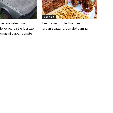
Capitala
Buiucani îndeamnă
Pretura sectorului Buiucani
 de vehicule să elibereze
organizează Târguri de toamnă
de mașinile abandonate