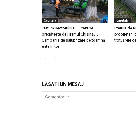
Capitala
Capitala
Pretura sectorului Buiucani se
Pretura de 
pregătește de Hramul Chișinăului:
proprietarii
Campania de salubrizare de toamnă
trotuarele 
este în toi
LĂSAȚI UN MESAJ