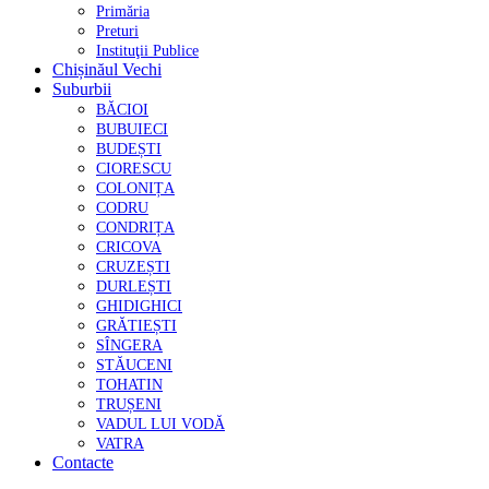
Primăria
Preturi
Instituţii Publice
Chișinăul Vechi
Suburbii
BĂCIOI
BUBUIECI
BUDEȘTI
CIORESCU
COLONIȚA
CODRU
CONDRIȚA
CRICOVA
CRUZEȘTI
DURLEȘTI
GHIDIGHICI
GRĂTIEȘTI
SÎNGERA
STĂUCENI
TOHATIN
TRUȘENI
VADUL LUI VODĂ
VATRA
Contacte