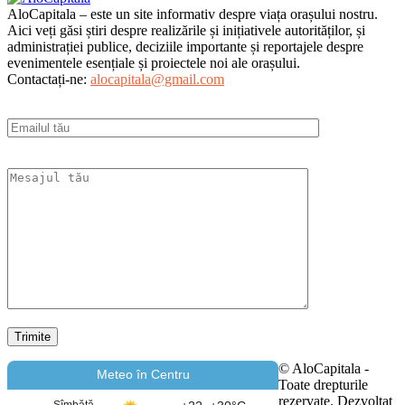
AloCapitala – este un site informativ despre viața orașului nostru.
Aici veți găsi știri despre realizările și inițiativele autorităților, și
administrației publice, deciziile importante și reportajele despre
evenimentele esențiale și proiectele noi ale orașului.
Contactați-ne:
alocapitala@gmail.com
© AloCapitala -
Meteo în Centru
Toate drepturile
rezervate. Dezvoltat
Sîmbătă