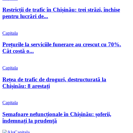
Restricții de trafic în Chișinău: trei străzi, închise
pentru lucrări de...
Capitala
Prețurile la serviciile funerare au crescut cu 70%.
Cât costă o...
Capitala
Rețea de trafic de droguri, destructurată la
Chișinău: 8 arestați
Capitala
Semafoare nefuncționale în Chișinău: șoferii,
îndemnați la prudență