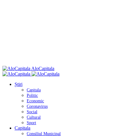
AloCapitala
Știri
Capitala
Politic
Economic
Coronavirus
Social
Cultural
Sport
Capitala
Consiliul Municipal