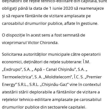
deținătorii de rețele tehnico-edilitare din capitală, sunt
obligați până la data de 1 iunie 2020 să reamenajeze
și să repare fântânile de vizitare amplasate pe
carosabilul drumurilor publice, aflate în gestiune.
O dispoziție în acest sens a fost semnată de
viceprimarul Victor Chironda.
Solicitarea autorităților municipale către operatorii
economici, deținători de rețele subterane: Î.M.
„Exdrupo”, S.A. „ Apă – Canal Chișinău”, S.A. „
Termoelectrica”, S. A. „Moldtelecom”, Î.C. S. „Premier
Energy” S.R.L., S.R.L. „Chișinău-Gaz” vine în contextul
atestării stării deplorabile a fântânilor de vizitare a
rețelelor tehnico-edilitare amplasate pe carosabilul
drumurilor publice din sectoarele capitalei.