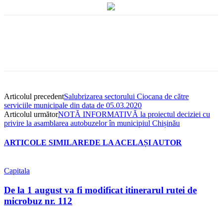
Articolul precedent
Salubrizarea sectorului Ciocana de către
serviciile municipale din data de 05.03.2020
Articolul următor
NOTĂ INFORMATIVĂ la proiectul deciziei cu
privire la asamblarea autobuzelor în municipiul Chișinău
ARTICOLE SIMILARE
DE LA ACELAȘI AUTOR
Capitala
De la 1 august va fi modificat itinerarul rutei de
microbuz nr. 112