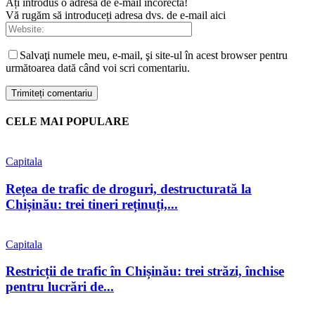
Ați introdus o adresă de e-mail incorectă!
Vă rugăm să introduceți adresa dvs. de e-mail aici
Salvaţi numele meu, e-mail, şi site-ul în acest browser pentru
următoarea dată când voi scri comentariu.
CELE MAI POPULARE
Capitala
Rețea de trafic de droguri, destructurată la
Chișinău: trei tineri reținuți,...
Capitala
Restricții de trafic în Chișinău: trei străzi, închise
pentru lucrări de...