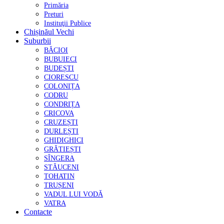
Primăria
Preturi
Instituţii Publice
Chișinăul Vechi
Suburbii
BĂCIOI
BUBUIECI
BUDEȘTI
CIORESCU
COLONIȚA
CODRU
CONDRIȚA
CRICOVA
CRUZEȘTI
DURLEȘTI
GHIDIGHICI
GRĂTIEȘTI
SÎNGERA
STĂUCENI
TOHATIN
TRUȘENI
VADUL LUI VODĂ
VATRA
Contacte