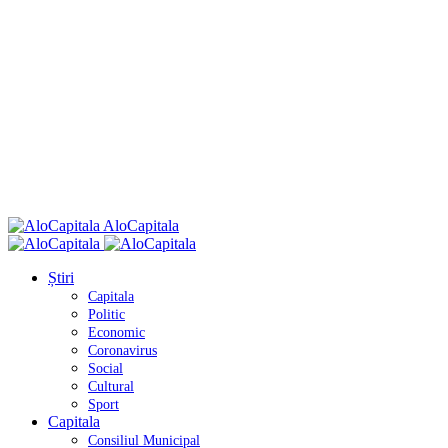
AloCapitala
Știri
Capitala
Politic
Economic
Coronavirus
Social
Cultural
Sport
Capitala
Consiliul Municipal