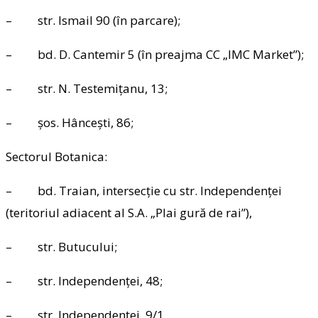
– str. Ismail 90 (în parcare);
– bd. D. Cantemir 5 (în preajma CC „IMC Market”);
– str. N. Testemițanu, 13;
– șos. Hâncești, 86;
Sectorul Botanica:
– bd. Traian, intersecție cu str. Independenței
(teritoriul adiacent al S.A. „Plai gură de rai”),
– str. Butucului;
– str. Independenței, 48;
– str. Independenței, 9/1