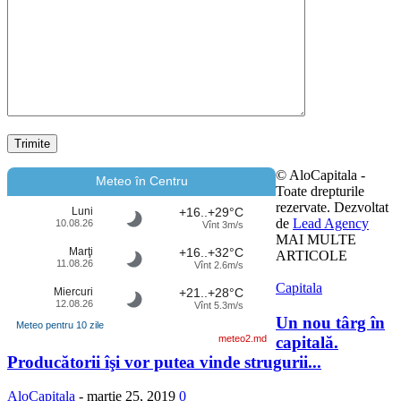
© AloCapitala -
Meteo în Centru
Toate drepturile
rezervate. Dezvoltat
Luni
+16..+29°C
de
Lead Agency
10.08.26
Vînt 3m/s
MAI MULTE
Marţi
+16..+32°C
ARTICOLE
11.08.26
Vînt 2.6m/s
Capitala
Miercuri
+21..+28°C
12.08.26
Vînt 5.3m/s
Un nou târg în
Meteo pentru 10 zile
capitală.
meteo2.md
Producătorii îşi vor putea vinde strugurii...
AloCapitala
-
martie 25, 2019
0