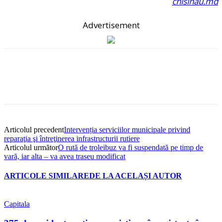
chisinau.md
Advertisement
Articolul precedent
Intervenția serviciilor municipale privind
reparaţia şi întreţinerea infrastructurii rutiere
Articolul următor
O rută de troleibuz va fi suspendată pe timp de
vară, iar alta – va avea traseu modificat
ARTICOLE SIMILARE
DE LA ACELAȘI AUTOR
Capitala