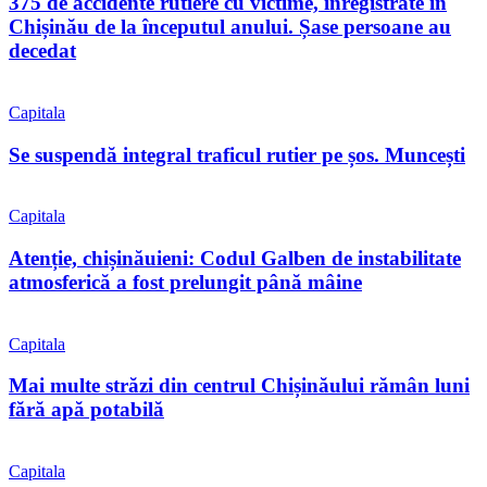
375 de accidente rutiere cu victime, înregistrate în
Chișinău de la începutul anului. Șase persoane au
decedat
Capitala
Se suspendă integral traficul rutier pe șos. Muncești
Capitala
Atenție, chișinăuieni: Codul Galben de instabilitate
atmosferică a fost prelungit până mâine
Capitala
Mai multe străzi din centrul Chișinăului rămân luni
fără apă potabilă
Capitala