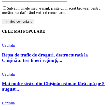
Salvaţi numele meu, e-mail, şi site-ul în acest browser pentru
următoarea dată când voi scri comentariu.
CELE MAI POPULARE
Capitala
Rețea de trafic de droguri, destructurată la
Chișinău: trei tineri reținuți,...
Capitala
Mai multe străzi din Chișinău rămân fără apă pe 5
august...
Capitala