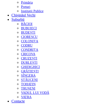
Primăria
Preturi
Instituţii Publice
Chișinăul Vechi
Suburbii
BĂCIOI
BUBUIECI
BUDEȘTI
CIORESCU
COLONIȚA
CODRU
CONDRIȚA
CRICOVA
CRUZEȘTI
DURLEȘTI
GHIDIGHICI
GRĂTIEȘTI
SÎNGERA
STĂUCENI
TOHATIN
TRUȘENI
VADUL LUI VODĂ
VATRA
Contacte