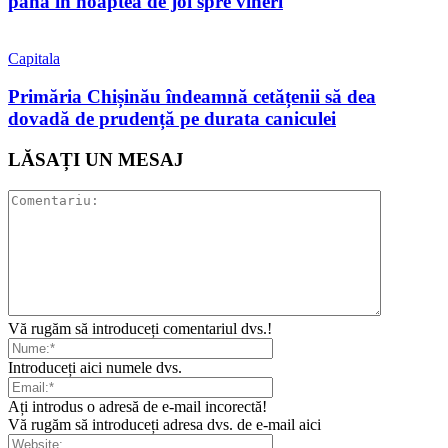
până în noaptea de joi spre vineri
Capitala
Primăria Chișinău îndeamnă cetățenii să dea
dovadă de prudență pe durata caniculei
LĂSAȚI UN MESAJ
Vă rugăm să introduceți comentariul dvs.!
Introduceți aici numele dvs.
Ați introdus o adresă de e-mail incorectă!
Vă rugăm să introduceți adresa dvs. de e-mail aici