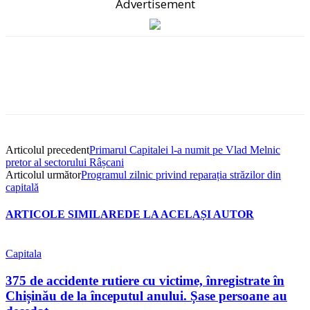
Advertisement
Articolul precedent
Primarul Capitalei l-a numit pe Vlad Melnic
pretor al sectorului Râșcani
Articolul următor
Programul zilnic privind reparația străzilor din
capitală
ARTICOLE SIMILARE
DE LA ACELAȘI AUTOR
Capitala
375 de accidente rutiere cu victime, înregistrate în
Chișinău de la începutul anului. Șase persoane au