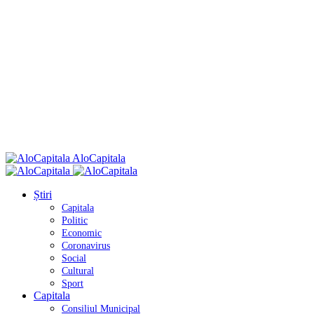
AloCapitala
Știri
Capitala
Politic
Economic
Coronavirus
Social
Cultural
Sport
Capitala
Consiliul Municipal