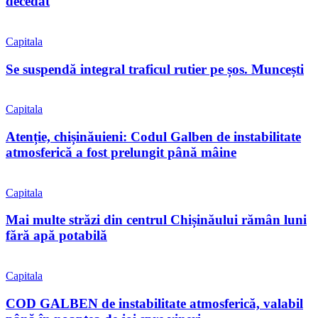
decedat
Capitala
Se suspendă integral traficul rutier pe șos. Muncești
Capitala
Atenție, chișinăuieni: Codul Galben de instabilitate
atmosferică a fost prelungit până mâine
Capitala
Mai multe străzi din centrul Chișinăului rămân luni
fără apă potabilă
Capitala
COD GALBEN de instabilitate atmosferică, valabil