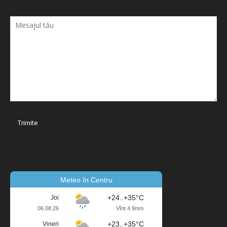
Meteo în Centru
+24..+35°C
Joi
06.08.26
Vînt 4.9m/s
+23..+35°C
Vineri