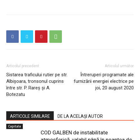
Articolul precedent
Articolul următor
Sistarea traficului rutier pe str.
Întreruperi programate ale
Albişoara, tronsonul cuprins
furnizării energiei electrice pe
între str. P. Rareş şi A.
joi, 20 august 2020
Botezatu
ARTICOLE SIMILARE
DE LA ACELAȘI AUTOR
Capitala
COD GALBEN de instabilitate
atmosferică, valabil până în noaptea de