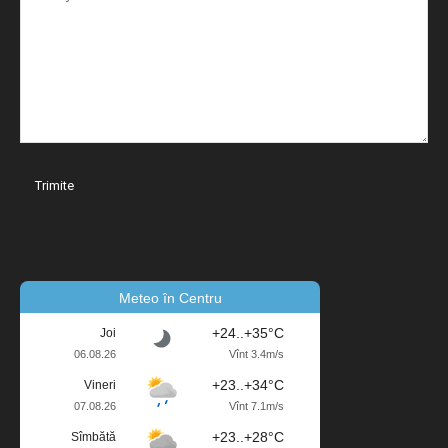
Meteo în Centru
+24..+35°C
Joi
06.08.26
Vînt 3.4m/s
+23..+34°C
Vineri
07.08.26
Vînt 7.1m/s
+23..+28°C
Sîmbătă