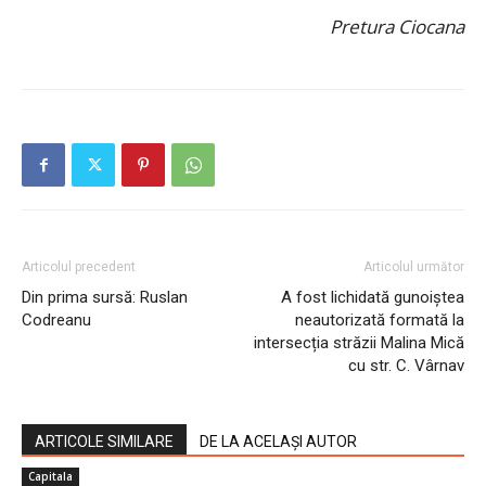
Pretura Ciocana
Articolul precedent
Articolul următor
Din prima sursă: Ruslan
A fost lichidată gunoiștea
Codreanu
neautorizată formată la
intersecția străzii Malina Mică
cu str. C. Vârnav
ARTICOLE SIMILARE
DE LA ACELAȘI AUTOR
Capitala