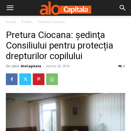
Acasă
Preturi
Pretura Ciocana
Pretura Ciocana: şedinţa
Consiliului pentru protecția
drepturilor copilului
De către
AloCapitala
-
martie 20, 2019
0