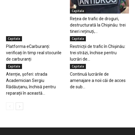
Capitala
Rețea de trafic de droguri,
destructurată la Chișinău: trei
tineri reținuți,...
Capitala
Capitala
Platforma eCarburanți:
Restricții de trafic în Chișinău:
verificați în timp real stocurile
trei străzi, închise pentru
de carburanți
lucrări de...
Capitala
Capitala
Atenție, șoferi: strada
Continuă lucrările de
Academician Sergiu
amenajare a noii căi de acces
Rădăuțanu, închisă pentru
de sub...
reparații în această...