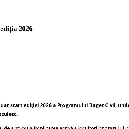
ediția 2026
dat start ediției 2026 a Programului Buget Civil, unde
ocuiesc.
 și de a stimula implicarea activă a locuitorilor orașului,