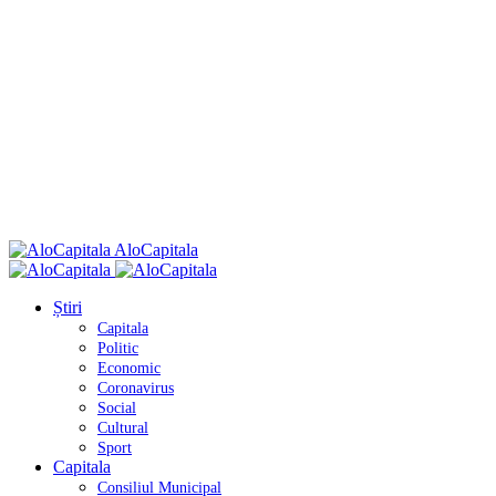
AloCapitala
Știri
Capitala
Politic
Economic
Coronavirus
Social
Cultural
Sport
Capitala
Consiliul Municipal