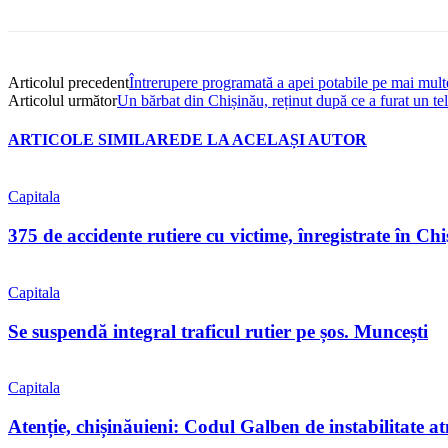
Articolul precedent
Întrerupere programată a apei potabile pe mai multe
Articolul următor
Un bărbat din Chișinău, reținut după ce a furat un te
ARTICOLE SIMILARE
DE LA ACELAȘI AUTOR
Capitala
375 de accidente rutiere cu victime, înregistrate în C
Capitala
Se suspendă integral traficul rutier pe șos. Muncești
Capitala
Atenție, chișinăuieni: Codul Galben de instabilitate a