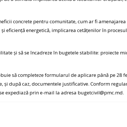
eficii concrete pentru comunitate, cum ar fi amenajarea ș
 și eficiență energetică, implicarea cetățenilor în procesu
ilitate și să se încadreze în bugetele stabilite: proiecte m
trebuie să completeze formularul de aplicare până pe 28 
re, și după caz, documentele justificative. Conform regul
 se expediază prin e-mail la adresa bugetcivil@pmc.md.