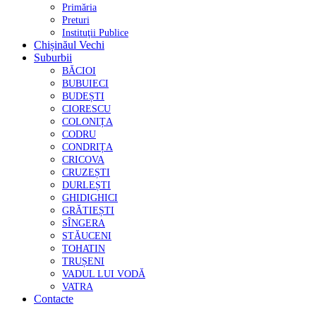
Primăria
Preturi
Instituţii Publice
Chișinăul Vechi
Suburbii
BĂCIOI
BUBUIECI
BUDEȘTI
CIORESCU
COLONIȚA
CODRU
CONDRIȚA
CRICOVA
CRUZEȘTI
DURLEȘTI
GHIDIGHICI
GRĂTIEȘTI
SÎNGERA
STĂUCENI
TOHATIN
TRUȘENI
VADUL LUI VODĂ
VATRA
Contacte