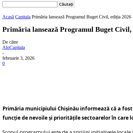
Acasă
Capitala
Primăria lansează Programul Buget Civil, ediția 2026
Primăria lansează Programul Buget Civil, 
De către
AloCapitala
-
februarie 3, 2026
0
Primăria municipiului Chișinău informează că a fost 
funcție de nevoile și prioritățile sectoarelor în care l
Scopul programului este de a sprijini inițiativele locale