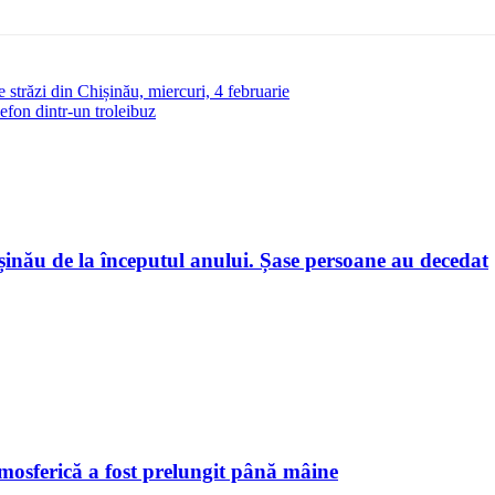
 străzi din Chișinău, miercuri, 4 februarie
lefon dintr-un troleibuz
hișinău de la începutul anului. Șase persoane au decedat
tmosferică a fost prelungit până mâine