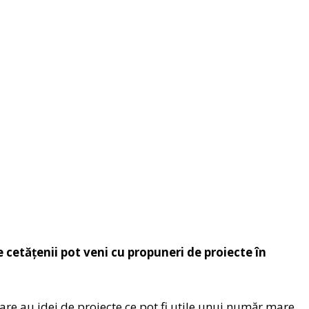
 cetățenii pot veni cu propuneri de proiecte în
 care au idei de proiecte ce pot fi utile unui număr mare