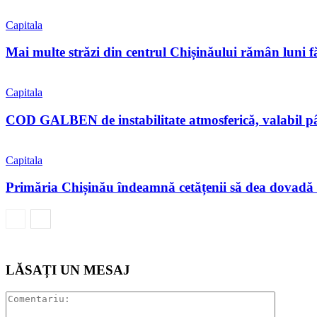
Capitala
Mai multe străzi din centrul Chișinăului rămân luni f
Capitala
COD GALBEN de instabilitate atmosferică, valabil pân
Capitala
Primăria Chișinău îndeamnă cetățenii să dea dovadă 
LĂSAȚI UN MESAJ