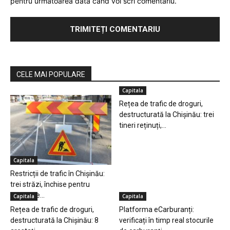
pentru următoarea dată când voi scri comentariu.
CELE MAI POPULARE
Capitala
Rețea de trafic de droguri,
destructurată la Chișinău: trei
tineri reținuți,...
Capitala
Restricții de trafic în Chișinău:
trei străzi, închise pentru
lucrări de...
Capitala
Capitala
Rețea de trafic de droguri,
Platforma eCarburanți:
destructurată la Chișinău: 8
verificați în timp real stocurile