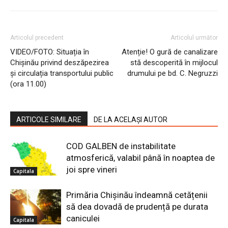
Articolul precedent
Articolul următor
VIDEO/FOTO: Situația în
Atenție! O gură de canalizare
Chișinău privind deszăpezirea
stă descoperită în mijlocul
și circulația transportului public
drumului pe bd. C. Negruzzi
(ora 11.00)
ARTICOLE SIMILARE
DE LA ACELAȘI AUTOR
COD GALBEN de instabilitate
atmosferică, valabil până în noaptea de
joi spre vineri
Capitala
Primăria Chișinău îndeamnă cetățenii
să dea dovadă de prudență pe durata
caniculei
Capitala