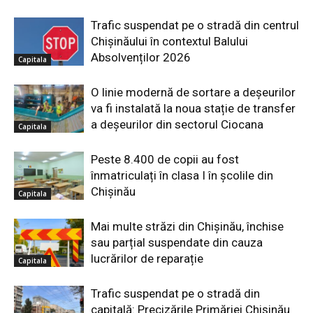
Trafic suspendat pe o stradă din centrul
Chișinăului în contextul Balului
Absolvenților 2026
Capitala
O linie modernă de sortare a deșeurilor
va fi instalată la noua stație de transfer
a deșeurilor din sectorul Ciocana
Capitala
Peste 8.400 de copii au fost
înmatriculați în clasa I în școlile din
Chișinău
Capitala
Mai multe străzi din Chișinău, închise
sau parțial suspendate din cauza
lucrărilor de reparație
Capitala
Trafic suspendat pe o stradă din
capitală: Precizările Primăriei Chișinău