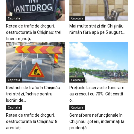
Capitala
Capitala
Rețea de trafic de droguri,
Mai multe străzi din Chișinău
destructurată la Chișinău: trei
rămân fără apă pe 5 august...
tineri reținuți,...
Capitala
Capitala
Restricții de trafic în Chișinău:
Prețurile la serviciile funerare
trei străzi, închise pentru
au crescut cu 70%. Cât costă
lucrări de...
o...
Capitala
Capitala
Rețea de trafic de droguri,
Semafoare nefuncționale în
destructurată la Chișinău: 8
Chișinău: șoferii, îndemnați la
arestați
prudență