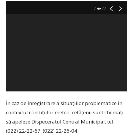
1
de 11
În caz de înregistrare a situațiilor problematice în
contextul condițiilor meteo, cetățenii sunt chemați
să apeleze Dispeceratul Central Municipal, tel.
(022) 22-22-67, (022) 22-26-04.