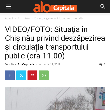
Acasă
Primăria
Direcţia generală locativ-comunală
VIDEO/FOTO: Situația în
Chișinău privind deszăpezirea
și circulația transportului
public (ora 11.00)
De către
AloCapitala
-
ianuarie 11, 2019
0