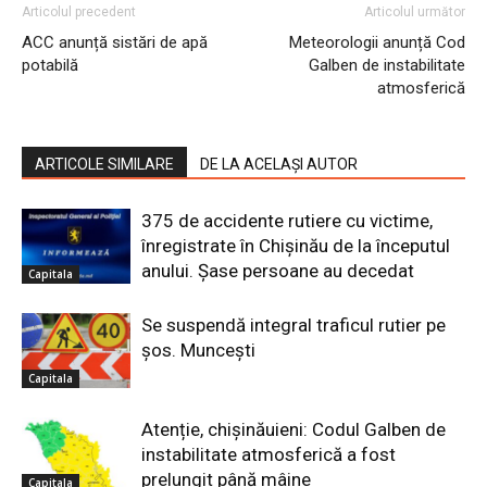
Articolul precedent
Articolul următor
ACC anunță sistări de apă
Meteorologii anunță Cod
potabilă
Galben de instabilitate
atmosferică
ARTICOLE SIMILARE
DE LA ACELAȘI AUTOR
375 de accidente rutiere cu victime,
înregistrate în Chișinău de la începutul
anului. Șase persoane au decedat
Capitala
Se suspendă integral traficul rutier pe
șos. Muncești
Capitala
Atenție, chișinăuieni: Codul Galben de
instabilitate atmosferică a fost
prelungit până mâine
Capitala