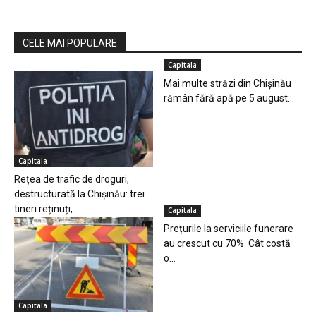
CELE MAI POPULARE
Capitala
Mai multe străzi din Chișinău
rămân fără apă pe 5 august...
Capitala
Rețea de trafic de droguri,
destructurată la Chișinău: trei
tineri reținuți,...
Capitala
Prețurile la serviciile funerare
au crescut cu 70%. Cât costă
o...
Capitala