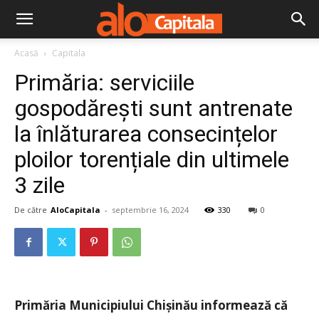
Acasă
Capitala
Primăria: serviciile
gospodărești sunt antrenate
la înlăturarea consecințelor
ploilor torențiale din ultimele
3 zile
De către
AloCapitala
-
septembrie 16, 2024
330
0
Primăria Municipiului Chișinău informează că