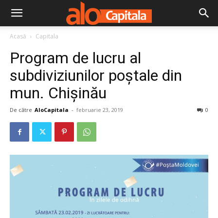
Acasă
Capitala
Program de lucru al
subdiviziunilor poștale din
mun. Chișinău
De către
AloCapitala
-
februarie 23, 2019
0