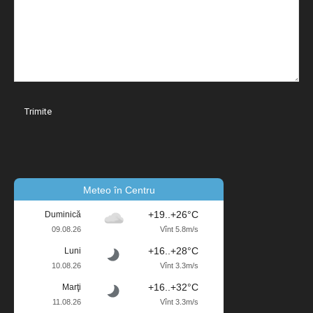
Meteo în Centru
+19..+26°C
Duminică
09.08.26
Vînt 5.8m/s
+16..+28°C
Luni
10.08.26
Vînt 3.3m/s
+16..+32°C
Marţi
11.08.26
Vînt 3.3m/s