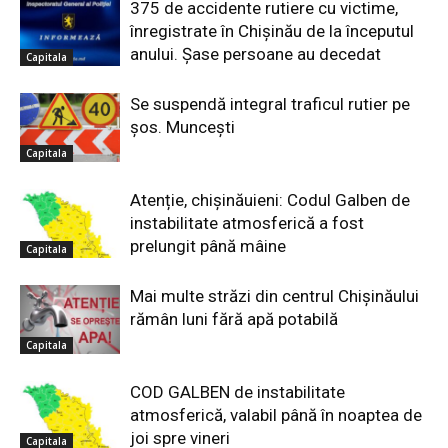
375 de accidente rutiere cu victime,
înregistrate în Chișinău de la începutul
anului. Șase persoane au decedat
Capitala
Se suspendă integral traficul rutier pe
șos. Muncești
Capitala
Atenție, chișinăuieni: Codul Galben de
instabilitate atmosferică a fost
prelungit până mâine
Capitala
Mai multe străzi din centrul Chișinăului
rămân luni fără apă potabilă
Capitala
COD GALBEN de instabilitate
atmosferică, valabil până în noaptea de
joi spre vineri
Capitala