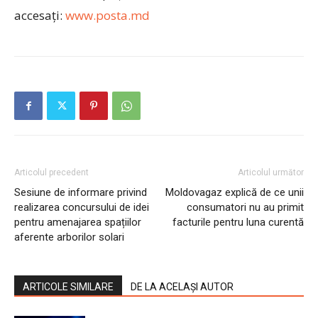
accesați:
www.posta.md
Articolul precedent
Articolul următor
Sesiune de informare privind
Moldovagaz explică de ce unii
realizarea concursului de idei
consumatori nu au primit
pentru amenajarea spațiilor
facturile pentru luna curentă
aferente arborilor solari
ARTICOLE SIMILARE
DE LA ACELAȘI AUTOR