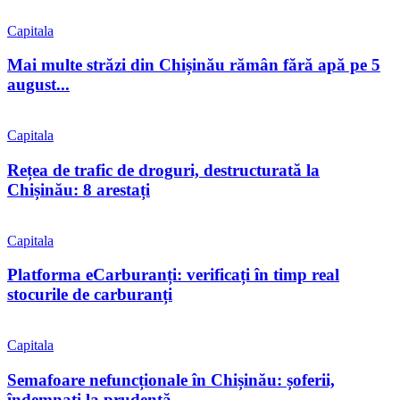
Capitala
Mai multe străzi din Chișinău rămân fără apă pe 5
august...
Capitala
Rețea de trafic de droguri, destructurată la
Chișinău: 8 arestați
Capitala
Platforma eCarburanți: verificați în timp real
stocurile de carburanți
Capitala
Semafoare nefuncționale în Chișinău: șoferii,
îndemnați la prudență