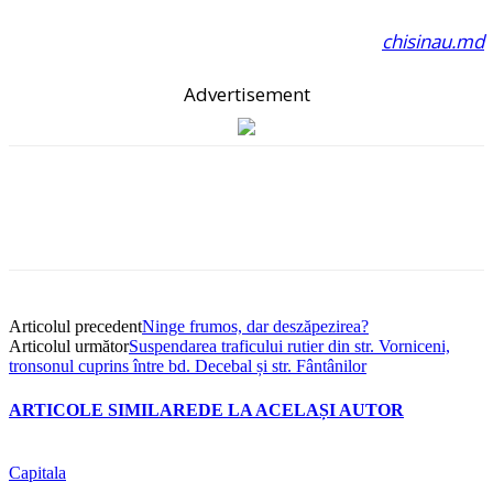
chisinau.md
Advertisement
Articolul precedent
Ninge frumos, dar deszăpezirea?
Articolul următor
Suspendarea traficului rutier din str. Vorniceni,
tronsonul cuprins între bd. Decebal și str. Fântânilor
ARTICOLE SIMILARE
DE LA ACELAȘI AUTOR
Capitala