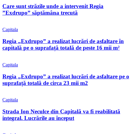
Care sunt străzile unde a intervenit Regia
”Exdrupo” săptămâna trecută
Capitala
Regia „Exdrupo” a realizat lucrări de asfaltare în
capitală pe o suprafață totală de peste 16 mii m²
Capitala
Regia „Exdrupo” a realizat lucrări de asfaltare pe o
suprafață totală de circa 23 mii m2
Capitala
Strada Ion Neculce din Capitală va fi reabilitată
integral. Lucrările au început