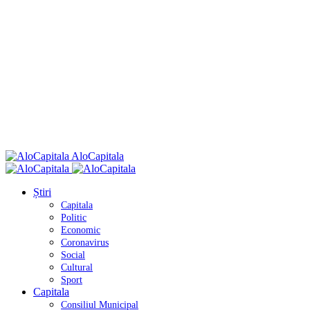
AloCapitala
Știri
Capitala
Politic
Economic
Coronavirus
Social
Cultural
Sport
Capitala
Consiliul Municipal