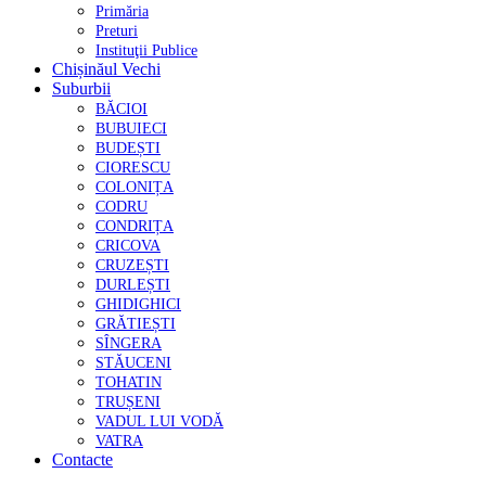
Primăria
Preturi
Instituţii Publice
Chișinăul Vechi
Suburbii
BĂCIOI
BUBUIECI
BUDEȘTI
CIORESCU
COLONIȚA
CODRU
CONDRIȚA
CRICOVA
CRUZEȘTI
DURLEȘTI
GHIDIGHICI
GRĂTIEȘTI
SÎNGERA
STĂUCENI
TOHATIN
TRUȘENI
VADUL LUI VODĂ
VATRA
Contacte