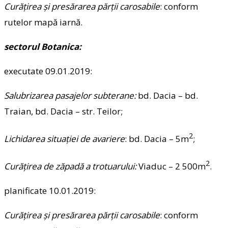
Curăţirea şi presărarea părţii carosabile
: conform
rutelor mapă iarnă.
sectorul Botanica:
executate 09.01.2019:
Salubrizarea pasajelor subterane:
bd. Dacia – bd.
Traian, bd. Dacia – str. Teilor;
2
Lichidarea situaţiei de avariere
: bd. Dacia – 5m
;
2
Curăţirea de zăpadă a trotuarului:
Viaduc – 2 500m
.
planificate 10.01.2019:
Curăţirea şi presărarea părţii carosabile
: conform