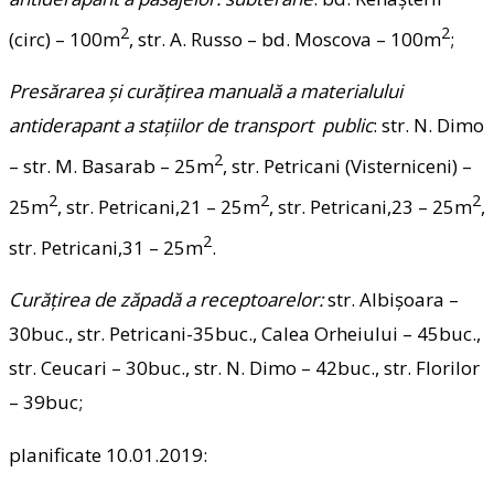
2
2
(circ) – 100m
, str. A. Russo – bd. Moscova – 100m
;
Presărarea şi curăţirea manuală a materialului
antiderapant a staţiilor de transport public
: str. N. Dimo
2
– str. M. Basarab – 25m
, str. Petricani (Visterniceni) –
2
2
2
25m
, str. Petricani,21 – 25m
, str. Petricani,23 – 25m
,
2
str. Petricani,31 – 25m
.
Curăţirea de zăpadă a receptoarelor:
str. Albişoara –
30buc., str. Petricani-35buc., Calea Orheiului – 45buc.,
str. Ceucari – 30buc., str. N. Dimo – 42buc., str. Florilor
– 39buc;
planificate 10.01.2019: