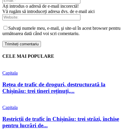
Ați introdus o adresă de e-mail incorectă!
Vă rugăm să introduceți adresa dvs. de e-mail aici
Salvaţi numele meu, e-mail, şi site-ul în acest browser pentru
următoarea dată când voi scri comentariu.
CELE MAI POPULARE
Capitala
Rețea de trafic de droguri, destructurată la
Chișinău: trei tineri reținuți,...
Capitala
Restricții de trafic în Chișinău: trei străzi, închise
pentru lucrări de...