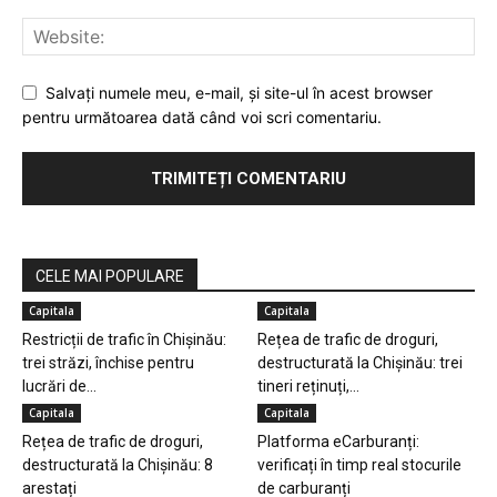
Salvaţi numele meu, e-mail, şi site-ul în acest browser
pentru următoarea dată când voi scri comentariu.
CELE MAI POPULARE
Capitala
Capitala
Restricții de trafic în Chișinău:
Rețea de trafic de droguri,
trei străzi, închise pentru
destructurată la Chișinău: trei
lucrări de...
tineri reținuți,...
Capitala
Capitala
Rețea de trafic de droguri,
Platforma eCarburanți:
destructurată la Chișinău: 8
verificați în timp real stocurile
arestați
de carburanți