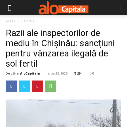
Acasă
Capitala
Razii ale inspectorilor de
mediu în Chișinău: sancțiuni
pentru vânzarea ilegală de
sol fertil
De către
AloCapitala
-
martie 25, 2025
294
0