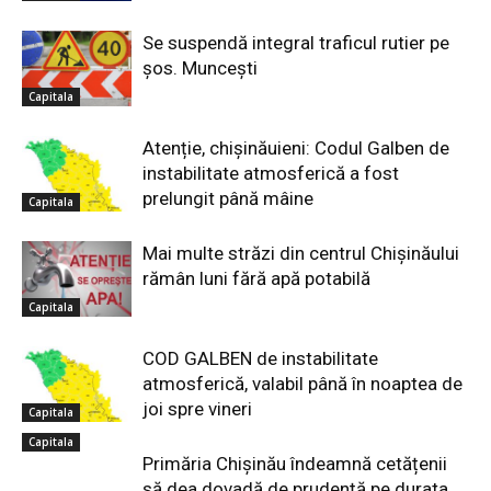
Se suspendă integral traficul rutier pe
șos. Muncești
Capitala
Atenție, chișinăuieni: Codul Galben de
instabilitate atmosferică a fost
prelungit până mâine
Capitala
Mai multe străzi din centrul Chișinăului
rămân luni fără apă potabilă
Capitala
COD GALBEN de instabilitate
atmosferică, valabil până în noaptea de
joi spre vineri
Capitala
Capitala
Primăria Chișinău îndeamnă cetățenii
să dea dovadă de prudență pe durata