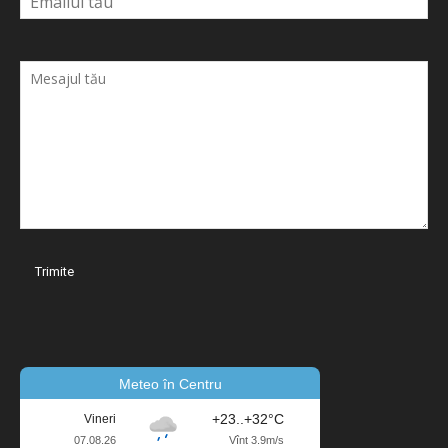
Meteo în Centru
+23..+32°C
Vineri
07.08.26
Vînt 3.9m/s