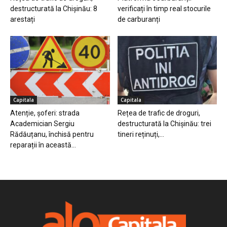
destructurată la Chișinău: 8
verificați în timp real stocurile
arestați
de carburanți
Capitala
Capitala
Atenție, șoferi: strada
Rețea de trafic de droguri,
Academician Sergiu
destructurată la Chișinău: trei
Rădăuțanu, închisă pentru
tineri reținuți,...
reparații în această...