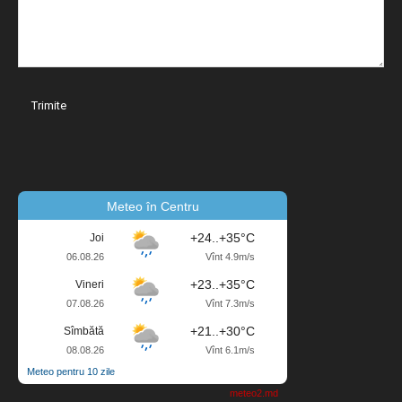
Meteo în Centru
+24..+35°C
Joi
06.08.26
Vînt 4.9m/s
+23..+35°C
Vineri
07.08.26
Vînt 7.3m/s
+21..+30°C
Sîmbătă
08.08.26
Vînt 6.1m/s
Meteo pentru 10 zile
meteo2.md