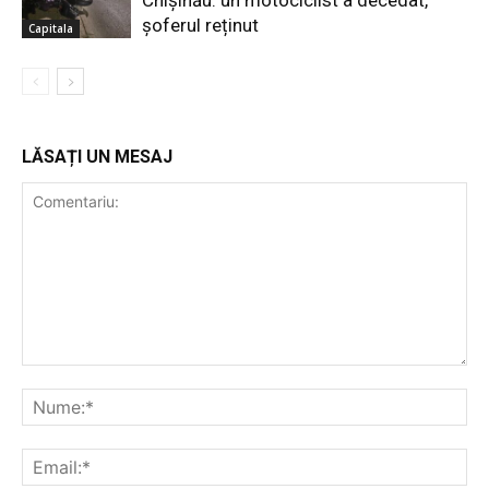
Chișinău: un motociclist a decedat,
șoferul reținut
Capitala
LĂSAȚI UN MESAJ